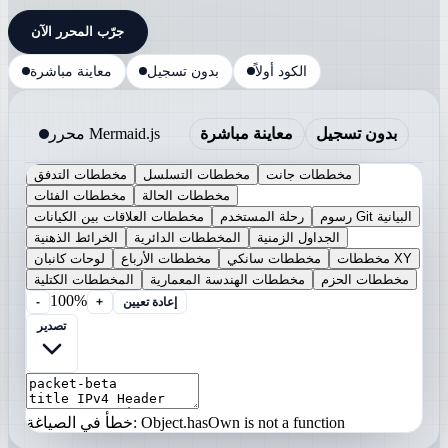
جرّب المحرر الآن
الكود أولاً
بدون تسجيل
معاينة مباشرة
بدون تسجيل
معاينة مباشرة
محرر Mermaid.js
مخططات جانت
مخططات التسلسل
مخططات التدفق
مخططات الحالة
مخططات الفئات
رسوم Git البيانية
رحلة المستخدم
مخططات العلاقات بين الكيانات
الجداول الزمنية
المخططات الدائرية
الخرائط الذهنية
مخططات XY
مخططات سانكي
مخططات الأرباع
لوحات كانبان
مخططات الحزم
مخططات الهندسة المعمارية
المخططات الكتلية
100%
إعادة تعيين
+
-
تصدير
خطأ في الصياغة: Object.hasOwn is not a function