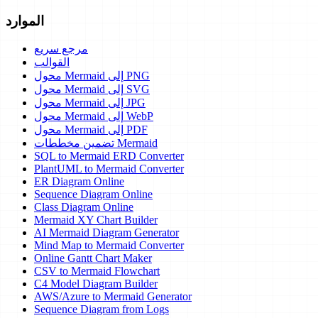
الموارد
مرجع سريع
القوالب
محول Mermaid إلى PNG
محول Mermaid إلى SVG
محول Mermaid إلى JPG
محول Mermaid إلى WebP
محول Mermaid إلى PDF
تضمين مخططات Mermaid
SQL to Mermaid ERD Converter
PlantUML to Mermaid Converter
ER Diagram Online
Sequence Diagram Online
Class Diagram Online
Mermaid XY Chart Builder
AI Mermaid Diagram Generator
Mind Map to Mermaid Converter
Online Gantt Chart Maker
CSV to Mermaid Flowchart
C4 Model Diagram Builder
AWS/Azure to Mermaid Generator
Sequence Diagram from Logs