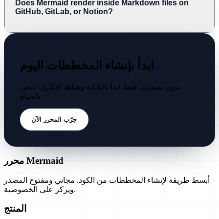
Does Mermaid render inside Markdown files on
GitHub, GitLab, or Notion?
ابدأ بإنشاء المخططات اليوم
بدون تسجيل. فقط ابدأ بالكتابة وشاهد أفكارك تنبض
بالحياة.
جرّب المحرر الآن
محرر Mermaid
أبسط طريقة لإنشاء المخططات من الكود. مجاني ومفتوح المصدر
ويركز على الخصوصية.
المنتج