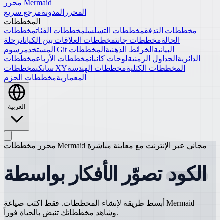
محرر Mermaid
المحرر
المدونة
مرجع سريع
المخططات
مخططات التدفق
مخططات التسلسل
مخططات الفئات
مخططات
الحالة
مخططات جانت
مخططات العلاقات بين الكيانات
رحلة
رسوم Git البيانية
الخرائط الذهنية
المخططات
المستخدم
الدائرية
الجداول الزمنية
لوحات كانبان
مخططات الأرباع
مخططات
المخططات الكتلية
مخططات الهندسة
مخططات XY
سانكي
المعمارية
مخططات الحزم
العربية
محرر مخططات Mermaid مجاني عبر الإنترنت مع معاينة مباشرة
الكود
تصوّر الأفكار بواسطة
أبسط طريقة لإنشاء المخططات. فقط اكتب صياغة Mermaid
وشاهد مخططاتك تنبض بالحياة فوراً.