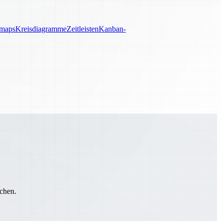
maps
Kreisdiagramme
Zeitleisten
Kanban-
chen.