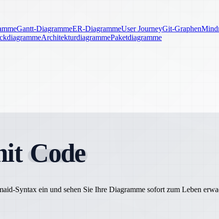
ramme
Gantt-Diagramme
ER-Diagramme
User Journey
Git-Graphen
Mind
ckdiagramme
Architekturdiagramme
Paketdiagramme
mit
Code
rmaid-Syntax ein und sehen Sie Ihre Diagramme sofort zum Leben erwa