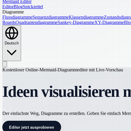
Mermaid Editor
Editor
Blog
Spickzettel
Diagramme
Flussdiagramme
Sequenzdiagramme
Klassendiagramme
Zustandsdiag
Boards
Quadrantendiagramme
Sankey-Diagramme
XY-Diagramme
Blo
Deutsch
Kostenloser Online-Mermaid-Diagrammeditor mit Live-Vorschau
Ideen visualisieren 
Der einfachste Weg, Diagramme zu erstellen. Geben Sie einfach Me
Editor jetzt ausprobieren