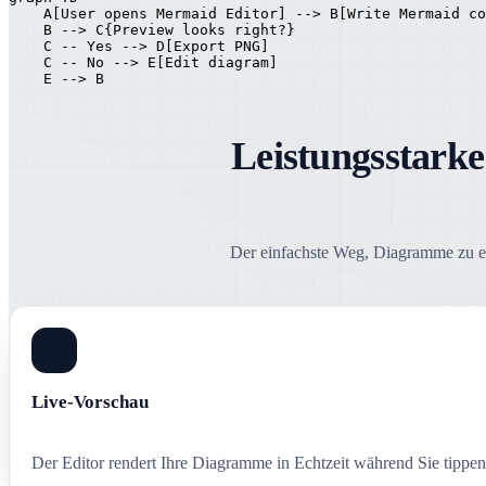
    A[User opens Mermaid Editor] --> B[Write Mermaid co
    B --> C{Preview looks right?}

    C -- Yes --> D[Export PNG]

    C -- No --> E[Edit diagram]

    E --> B
Leistungsstark
Der einfachste Weg, Diagramme zu e
Live-Vorschau
Der Editor rendert Ihre Diagramme in Echtzeit während Sie tippen