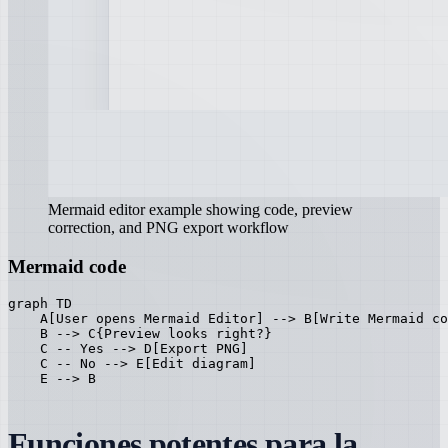
Mermaid editor example showing code, preview
correction, and PNG export workflow
Mermaid code
graph TD

    A[User opens Mermaid Editor] --> B[Write Mermaid co
    B --> C{Preview looks right?}

    C -- Yes --> D[Export PNG]

    C -- No --> E[Edit diagram]

    E --> B
Funciones potentes para la