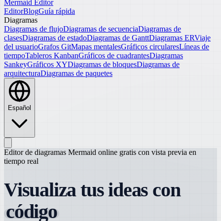
Mermaid Editor
Editor
Blog
Guía rápida
Diagramas
Diagramas de flujo
Diagramas de secuencia
Diagramas de
clases
Diagramas de estado
Diagramas de Gantt
Diagramas ER
Viaje
del usuario
Grafos Git
Mapas mentales
Gráficos circulares
Líneas de
tiempo
Tableros Kanban
Gráficos de cuadrantes
Diagramas
Sankey
Gráficos XY
Diagramas de bloques
Diagramas de
arquitectura
Diagramas de paquetes
Español
Editor de diagramas Mermaid online gratis con vista previa en
tiempo real
Visualiza tus ideas con
código