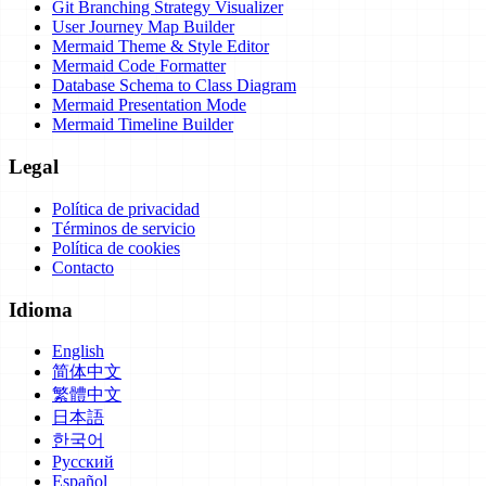
Git Branching Strategy Visualizer
User Journey Map Builder
Mermaid Theme & Style Editor
Mermaid Code Formatter
Database Schema to Class Diagram
Mermaid Presentation Mode
Mermaid Timeline Builder
Legal
Política de privacidad
Términos de servicio
Política de cookies
Contacto
Idioma
English
简体中文
繁體中文
日本語
한국어
Русский
Español