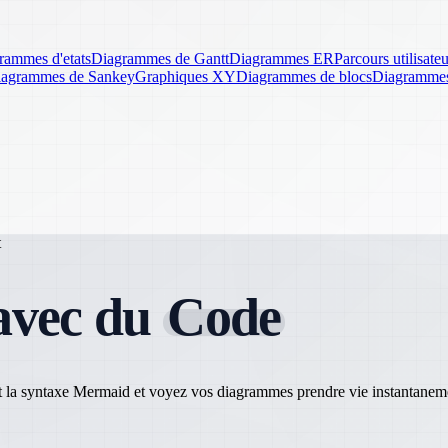
rammes d'etats
Diagrammes de Gantt
Diagrammes ER
Parcours utilisateu
agrammes de Sankey
Graphiques XY
Diagrammes de blocs
Diagrammes 
t
 avec du
Code
t la syntaxe Mermaid et voyez vos diagrammes prendre vie instantanem