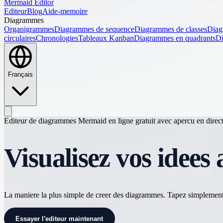
Mermaid Editor
Editeur
Blog
Aide-memoire
Diagrammes
Organigrammes
Diagrammes de sequence
Diagrammes de classes
Diag
circulaires
Chronologies
Tableaux Kanban
Diagrammes en quadrants
Di
Français
Editeur de diagrammes Mermaid en ligne gratuit avec apercu en direc
Visualisez vos idees
La maniere la plus simple de creer des diagrammes. Tapez simplemen
Essayer l'editeur maintenant