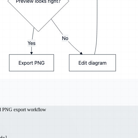
nd PNG export workflow
de]
