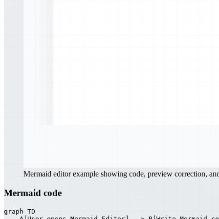
Mermaid editor example showing code, preview correction, a
Mermaid code
graph TD

    A[User opens Mermaid Editor] --> B[Write Mermaid co