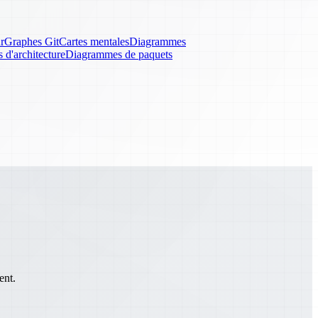
r
Graphes Git
Cartes mentales
Diagrammes
d'architecture
Diagrammes de paquets
ent.