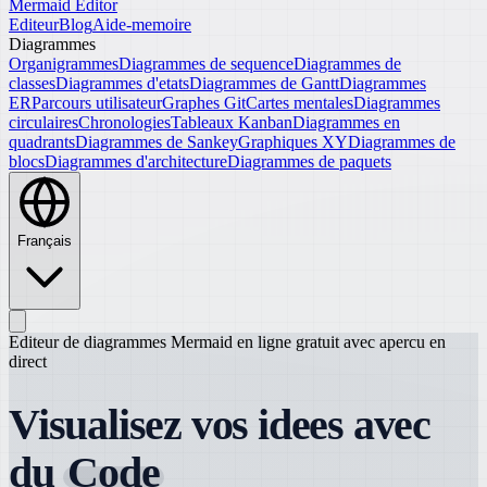
Mermaid Editor
Editeur
Blog
Aide-memoire
Diagrammes
Organigrammes
Diagrammes de sequence
Diagrammes de
classes
Diagrammes d'etats
Diagrammes de Gantt
Diagrammes
ER
Parcours utilisateur
Graphes Git
Cartes mentales
Diagrammes
circulaires
Chronologies
Tableaux Kanban
Diagrammes en
quadrants
Diagrammes de Sankey
Graphiques XY
Diagrammes de
blocs
Diagrammes d'architecture
Diagrammes de paquets
Français
Editeur de diagrammes Mermaid en ligne gratuit avec apercu en
direct
Visualisez vos idees avec
du
Code