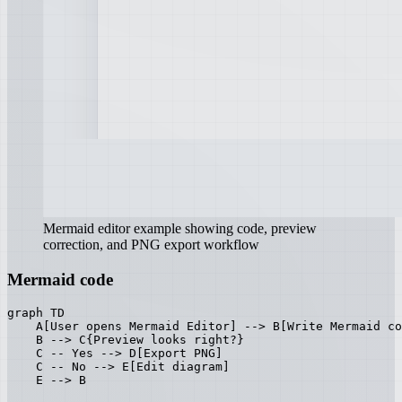
Mermaid editor example showing code, preview
correction, and PNG export workflow
Mermaid code
graph TD

    A[User opens Mermaid Editor] --> B[Write Mermaid co
    B --> C{Preview looks right?}

    C -- Yes --> D[Export PNG]

    C -- No --> E[Edit diagram]

    E --> B