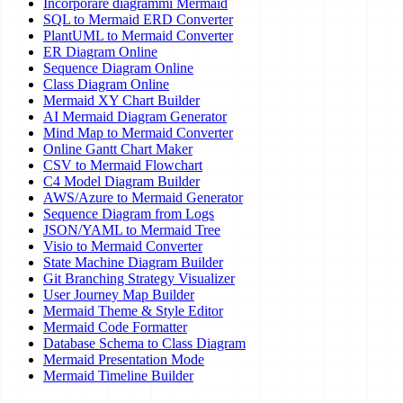
Incorporare diagrammi Mermaid
SQL to Mermaid ERD Converter
PlantUML to Mermaid Converter
ER Diagram Online
Sequence Diagram Online
Class Diagram Online
Mermaid XY Chart Builder
AI Mermaid Diagram Generator
Mind Map to Mermaid Converter
Online Gantt Chart Maker
CSV to Mermaid Flowchart
C4 Model Diagram Builder
AWS/Azure to Mermaid Generator
Sequence Diagram from Logs
JSON/YAML to Mermaid Tree
Visio to Mermaid Converter
State Machine Diagram Builder
Git Branching Strategy Visualizer
User Journey Map Builder
Mermaid Theme & Style Editor
Mermaid Code Formatter
Database Schema to Class Diagram
Mermaid Presentation Mode
Mermaid Timeline Builder