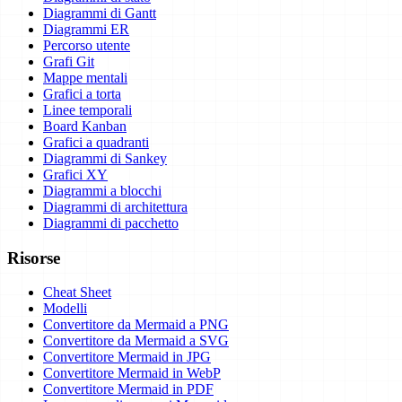
Diagrammi di Gantt
Diagrammi ER
Percorso utente
Grafi Git
Mappe mentali
Grafici a torta
Linee temporali
Board Kanban
Grafici a quadranti
Diagrammi di Sankey
Grafici XY
Diagrammi a blocchi
Diagrammi di architettura
Diagrammi di pacchetto
Risorse
Cheat Sheet
Modelli
Convertitore da Mermaid a PNG
Convertitore da Mermaid a SVG
Convertitore Mermaid in JPG
Convertitore Mermaid in WebP
Convertitore Mermaid in PDF