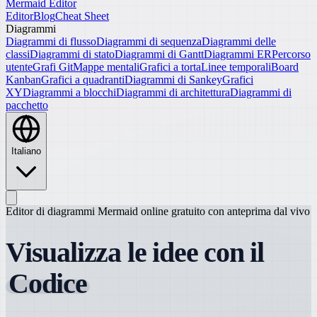
Mermaid Editor
Editor
Blog
Cheat Sheet
Diagrammi
Diagrammi di flusso
Diagrammi di sequenza
Diagrammi delle
classi
Diagrammi di stato
Diagrammi di Gantt
Diagrammi ER
Percorso
utente
Grafi Git
Mappe mentali
Grafici a torta
Linee temporali
Board
Kanban
Grafici a quadranti
Diagrammi di Sankey
Grafici
XY
Diagrammi a blocchi
Diagrammi di architettura
Diagrammi di
pacchetto
Italiano
Editor di diagrammi Mermaid online gratuito con anteprima dal vivo
Visualizza le idee con il
Codice