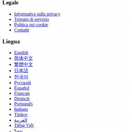
Legale
Informativa sulla privacy
Termini di servizio
Politica sui cookie
Contatti
Lingua
English
简体中文
繁體中文
日本語
한국어
Русский
Español
Français
Deutsch
Português
Italiano
Türkçe
العربية
Tiếng Việt
ไทย