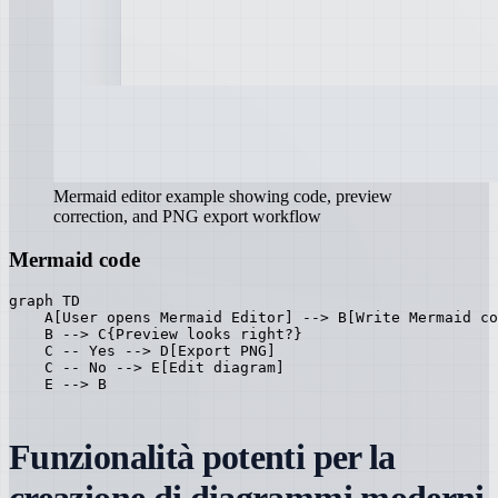
Mermaid editor example showing code, preview
correction, and PNG export workflow
Mermaid code
graph TD

    A[User opens Mermaid Editor] --> B[Write Mermaid co
    B --> C{Preview looks right?}

    C -- Yes --> D[Export PNG]

    C -- No --> E[Edit diagram]

    E --> B
Funzionalità potenti per la
creazione di diagrammi moderni