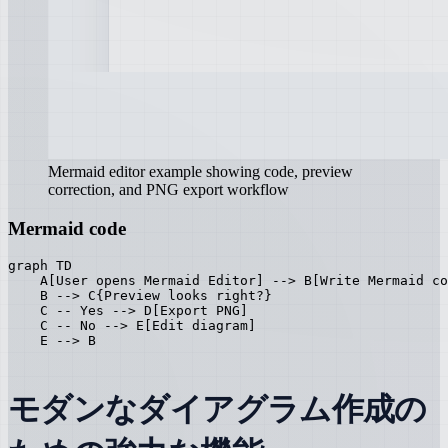
Mermaid editor example showing code, preview
correction, and PNG export workflow
Mermaid code
graph TD

    A[User opens Mermaid Editor] --> B[Write Mermaid co
    B --> C{Preview looks right?}

    C -- Yes --> D[Export PNG]

    C -- No --> E[Edit diagram]

    E --> B
モダンなダイアグラム作成の