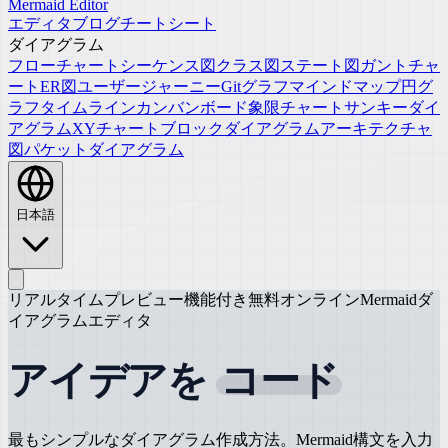
Mermaid Editor
エディタ
ブログ
チートシート
ダイアグラム
フローチャート
シーケンス図
クラス図
ステート図
ガントチャ
ート
ER図
ユーザージャーニー
Gitグラフ
マインドマップ
円グ
ラフ
タイムライン
カンバンボード
象限チャート
サンキーダイ
アグラム
XYチャート
ブロックダイアグラム
アーキテクチャ
図
パケットダイアグラム
日本語
リアルタイムプレビュー機能付き無料オンラインMermaidダ
イアグラムエディタ
アイデアを
コード
最もシンプルなダイアグラム作成方法。Mermaid構文を入力