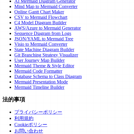
AI Mermaid Diagram Generator
Mind Map to Mermaid Converter
Online Gantt Chart Maker
CSV to Mermaid Flowchart
C4 Model Diagram Builder
AWS/Azure to Mermaid Generator
Sequence Diagram from Logs
JSON/YAML to Mermaid Tree
Visio to Mermaid Converter
State Machine Diagram Builder
Git Branching Strategy Visualizer
User Journey Map Builder
Mermaid Theme & Style Editor
Mermaid Code Formatter
Database Schema to Class Diagram
Mermaid Presentation Mode
Mermaid Timeline Builder
法的事項
プライバシーポリシー
利用規約
Cookieポリシー
お問い合わせ