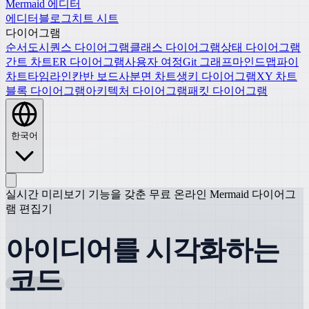
Mermaid 에디터
에디터
블로그
치트 시트
다이어그램
순서도
시퀀스 다이어그램
클래스 다이어그램
상태 다이어그램
간트 차트
ER 다이어그램
사용자 여정
Git 그래프
마인드맵
파이
차트
타임라인
칸반 보드
사분면 차트
생키 다이어그램
XY 차트
블록 다이어그램
아키텍처 다이어그램
패킷 다이어그램
한국어
실시간 미리보기 기능을 갖춘 무료 온라인 Mermaid 다이어그
램 편집기
아이디어를 시각화하는
코드