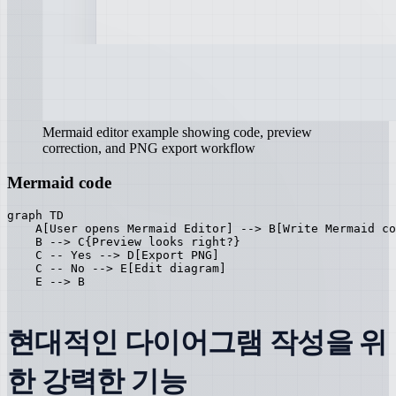
Mermaid editor example showing code, preview
correction, and PNG export workflow
Mermaid code
graph TD

    A[User opens Mermaid Editor] --> B[Write Mermaid co
    B --> C{Preview looks right?}

    C -- Yes --> D[Export PNG]

    C -- No --> E[Edit diagram]

    E --> B
현대적인 다이어그램 작성을 위
한 강력한 기능