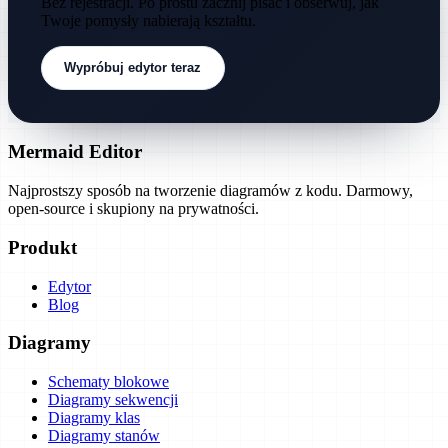
Bez rejestracji. Po prostu zacznij pisać i obserwuj, jak
Twoje pomysły nabierają kształtu.
Wypróbuj edytor teraz
Mermaid Editor
Najprostszy sposób na tworzenie diagramów z kodu. Darmowy,
open-source i skupiony na prywatności.
Produkt
Edytor
Blog
Diagramy
Schematy blokowe
Diagramy sekwencji
Diagramy klas
Diagramy stanów