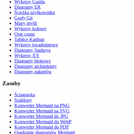
Wykresy Gantta
Diagramy ER
Ścieżka użytkownika
Grafy Git
Mapy myśli
Wykresy kołowe
Osie czasu
Tablice Kanban
Wykresy kwadrantowe
Diagramy Sankeya
Wykresy XY
Diagramy blokowe
Diagramy architektury
Diagramy pakietów
Zasoby
Ściągawka
Szablony
Konwerter Mermaid na PNG
Konwerter Mermaid na SVG
Konwerter Mermaid do JPG
Konwerter Mermaid do WebP
Konwerter Mermaid do PDF
Osadzanie diagramów Mermaid