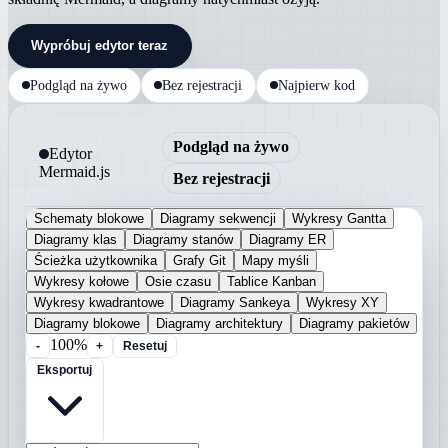
Wypróbuj edytor teraz
Podgląd na żywo
Bez rejestracji
Najpierw kod
Podgląd na żywo
Edytor
Mermaid.js
Bez rejestracji
Schematy blokowe
Diagramy sekwencji
Wykresy Gantta
Diagramy klas
Diagramy stanów
Diagramy ER
Ścieżka użytkownika
Grafy Git
Mapy myśli
Wykresy kołowe
Osie czasu
Tablice Kanban
Wykresy kwadrantowe
Diagramy Sankeya
Wykresy XY
Diagramy blokowe
Diagramy architektury
Diagramy pakietów
100%
-
+
Resetuj
Eksportuj