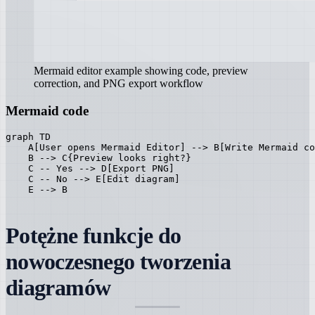
Mermaid editor example showing code, preview
correction, and PNG export workflow
Mermaid code
graph TD

    A[User opens Mermaid Editor] --> B[Write Mermaid co
    B --> C{Preview looks right?}

    C -- Yes --> D[Export PNG]

    C -- No --> E[Edit diagram]

    E --> B
Potężne funkcje do
nowoczesnego tworzenia
diagramów