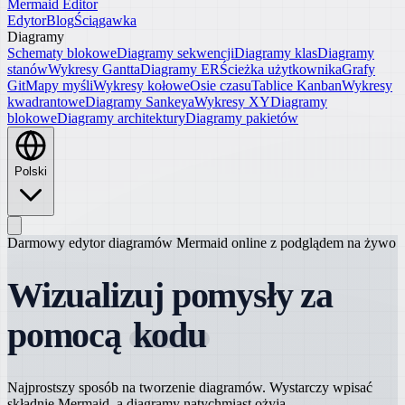
Mermaid Editor
Edytor
Blog
Ściągawka
Diagramy
Schematy blokowe
Diagramy sekwencji
Diagramy klas
Diagramy
stanów
Wykresy Gantta
Diagramy ER
Ścieżka użytkownika
Grafy
Git
Mapy myśli
Wykresy kołowe
Osie czasu
Tablice Kanban
Wykresy
kwadrantowe
Diagramy Sankeya
Wykresy XY
Diagramy
blokowe
Diagramy architektury
Diagramy pakietów
Polski
Darmowy edytor diagramów Mermaid online z podglądem na żywo
Wizualizuj pomysły za
pomocą
kodu
Najprostszy sposób na tworzenie diagramów. Wystarczy wpisać
składnię Mermaid, a diagramy natychmiast ożyją.