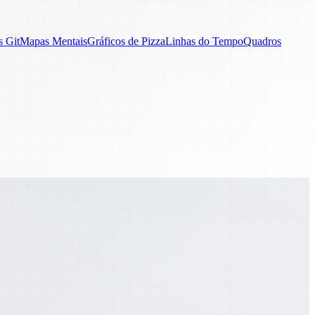
s Git
Mapas Mentais
Gráficos de Pizza
Linhas do Tempo
Quadros