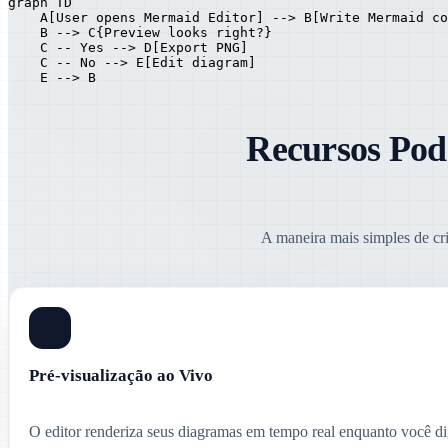
graph TD

    A[User opens Mermaid Editor] --> B[Write Mermaid co
    B --> C{Preview looks right?}

    C -- Yes --> D[Export PNG]

    C -- No --> E[Edit diagram]

    E --> B
Recursos Pod
A maneira mais simples de cr
Pré-visualização ao Vivo
O editor renderiza seus diagramas em tempo real enquanto você dig