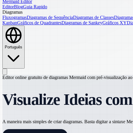
Mermaid Editor
Editor
Blog
Guia Rapido
Diagramas
Fluxogramas
Diagramas de Sequência
Diagramas de Classes
Diagramas
Kanban
Gráficos de Quadrantes
Diagramas de Sankey
Gráficos XY
Di
Português
Editor online gratuito de diagramas Mermaid com pré-visualização ao
Visualize Ideias co
A maneira mais simples de criar diagramas. Basta digitar a sintaxe 