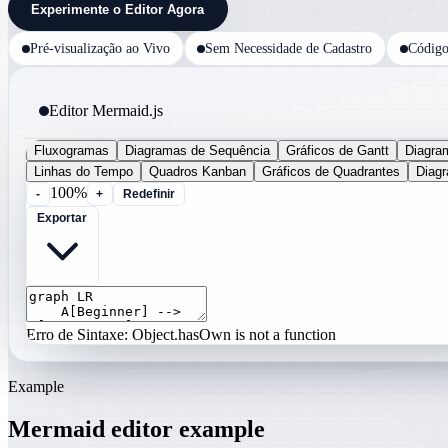
Experimente o Editor Agora
Pré-visualização ao Vivo
Sem Necessidade de Cadastro
Código
Editor Mermaid.js
Fluxogramas
Diagramas de Sequência
Gráficos de Gantt
Diagra
Linhas do Tempo
Quadros Kanban
Gráficos de Quadrantes
Diag
100%
-
+
Redefinir
Exportar
Erro de Sintaxe: Object.hasOwn is not a function
Example
Mermaid editor example