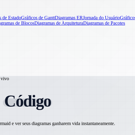
 de Estado
Gráficos de Gantt
Diagramas ER
Jornada do Usuário
Gráfico
agramas de Blocos
Diagramas de Arquitetura
Diagramas de Pacotes
 vivo
m
Código
Mermaid e ver seus diagramas ganharem vida instantaneamente.