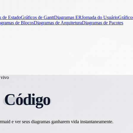
 de Estado
Gráficos de Gantt
Diagramas ER
Jornada do Usuário
Gráfico
agramas de Blocos
Diagramas de Arquitetura
Diagramas de Pacotes
 vivo
m
Código
Mermaid e ver seus diagramas ganharem vida instantaneamente.