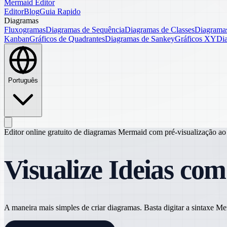
Mermaid Editor
Editor
Blog
Guia Rapido
Diagramas
Fluxogramas
Diagramas de Sequência
Diagramas de Classes
Diagramas
Kanban
Gráficos de Quadrantes
Diagramas de Sankey
Gráficos XY
Di
Português
Editor online gratuito de diagramas Mermaid com pré-visualização ao
Visualize Ideias co
A maneira mais simples de criar diagramas. Basta digitar a sintaxe 