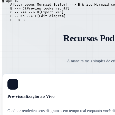
graph TD

    A[User opens Mermaid Editor] --> B[Write Mermaid co
    B --> C{Preview looks right?}

    C -- Yes --> D[Export PNG]

    C -- No --> E[Edit diagram]

    E --> B
Recursos Pod
A maneira mais simples de cr
Pré-visualização ao Vivo
O editor renderiza seus diagramas em tempo real enquanto você dig