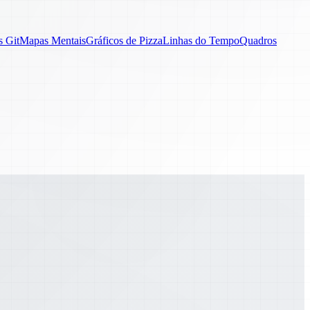
s Git
Mapas Mentais
Gráficos de Pizza
Linhas do Tempo
Quadros