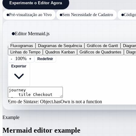
Experimente o Editor Agora
Pré-visualização ao Vivo
Sem Necessidade de Cadastro
Código
Editor Mermaid.js
Fluxogramas
Diagramas de Sequência
Gráficos de Gantt
Diagra
Linhas do Tempo
Quadros Kanban
Gráficos de Quadrantes
Diag
100%
-
+
Redefinir
Exportar
Erro de Sintaxe: Object.hasOwn is not a function
Example
Mermaid editor example