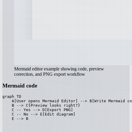
Mermaid editor example showing code, preview
correction, and PNG export workflow
Mermaid code
graph TD

    A[User opens Mermaid Editor] --> B[Write Mermaid co
    B --> C{Preview looks right?}

    C -- Yes --> D[Export PNG]

    C -- No --> E[Edit diagram]

    E --> B