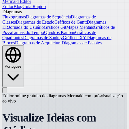
Mermaid Editor
Editor
Blog
Guia Rapido
Diagramas
Fluxogramas
Diagramas de Sequência
Diagramas de
Classes
Diagramas de Estado
Gráficos de Gantt
Diagramas
ER
Jornada do Usuário
Gráficos Git
Mapas Mentais
Gráficos de
Pizza
Linhas do Tempo
Quadros Kanban
Gráficos de
Quadrantes
Diagramas de Sankey
Gráficos XY
Diagramas de
Blocos
Diagramas de Arquitetura
Diagramas de Pacotes
Português
Editor online gratuito de diagramas Mermaid com pré-visualização
ao vivo
Visualize Ideias com