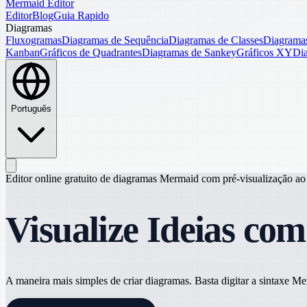
Mermaid Editor
Editor
Blog
Guia Rapido
Diagramas
Fluxogramas
Diagramas de Sequência
Diagramas de Classes
Diagramas
Kanban
Gráficos de Quadrantes
Diagramas de Sankey
Gráficos XY
Di
Português
Editor online gratuito de diagramas Mermaid com pré-visualização ao
Visualize Ideias co
A maneira mais simples de criar diagramas. Basta digitar a sintaxe 