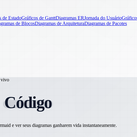
 de Estado
Gráficos de Gantt
Diagramas ER
Jornada do Usuário
Gráfico
agramas de Blocos
Diagramas de Arquitetura
Diagramas de Pacotes
 vivo
m
Código
Mermaid e ver seus diagramas ganharem vida instantaneamente.