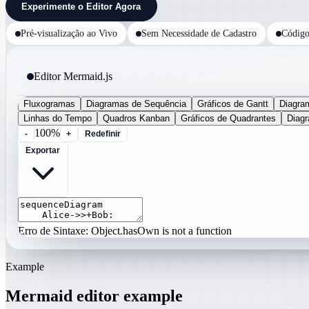
Experimente o Editor Agora
Pré-visualização ao Vivo
Sem Necessidade de Cadastro
Código
Editor Mermaid.js
Fluxogramas
Diagramas de Sequência
Gráficos de Gantt
Diagra
Linhas do Tempo
Quadros Kanban
Gráficos de Quadrantes
Diag
100%
-
+
Redefinir
Exportar
Erro de Sintaxe: Object.hasOwn is not a function
Example
Mermaid editor example