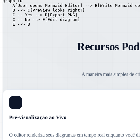
graph TD

    A[User opens Mermaid Editor] --> B[Write Mermaid co
    B --> C{Preview looks right?}

    C -- Yes --> D[Export PNG]

    C -- No --> E[Edit diagram]

    E --> B
Recursos Pod
A maneira mais simples de cr
Pré-visualização ao Vivo
O editor renderiza seus diagramas em tempo real enquanto você dig