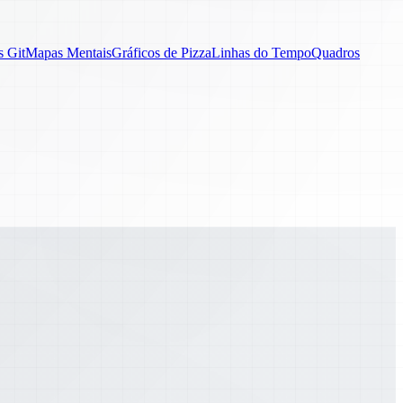
s Git
Mapas Mentais
Gráficos de Pizza
Linhas do Tempo
Quadros