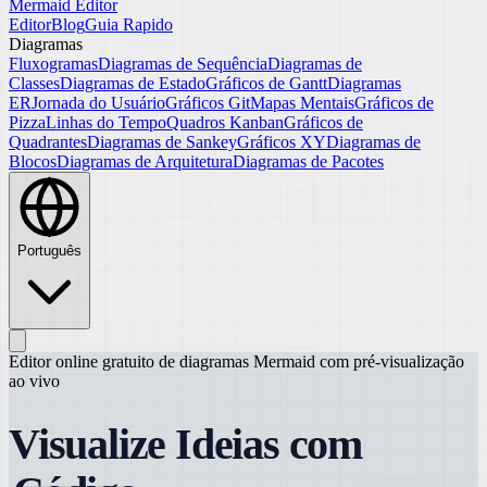
Mermaid Editor
Editor
Blog
Guia Rapido
Diagramas
Fluxogramas
Diagramas de Sequência
Diagramas de
Classes
Diagramas de Estado
Gráficos de Gantt
Diagramas
ER
Jornada do Usuário
Gráficos Git
Mapas Mentais
Gráficos de
Pizza
Linhas do Tempo
Quadros Kanban
Gráficos de
Quadrantes
Diagramas de Sankey
Gráficos XY
Diagramas de
Blocos
Diagramas de Arquitetura
Diagramas de Pacotes
Português
Editor online gratuito de diagramas Mermaid com pré-visualização
ao vivo
Visualize Ideias com