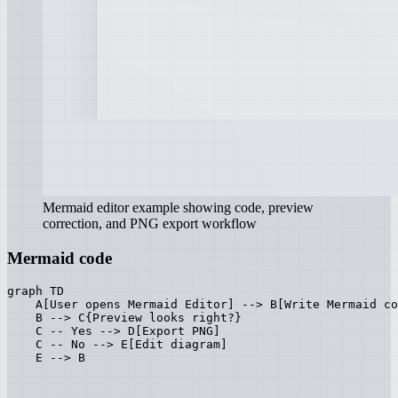
Mermaid editor example showing code, preview
correction, and PNG export workflow
Mermaid code
graph TD

    A[User opens Mermaid Editor] --> B[Write Mermaid co
    B --> C{Preview looks right?}

    C -- Yes --> D[Export PNG]

    C -- No --> E[Edit diagram]

    E --> B