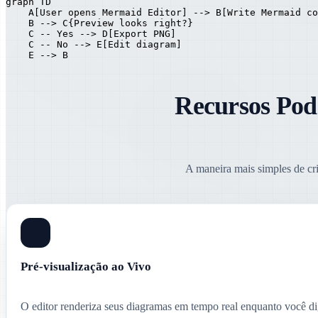
graph TD

    A[User opens Mermaid Editor] --> B[Write Mermaid co
    B --> C{Preview looks right?}

    C -- Yes --> D[Export PNG]

    C -- No --> E[Edit diagram]

    E --> B
Recursos Pod
A maneira mais simples de cr
Pré-visualização ao Vivo
O editor renderiza seus diagramas em tempo real enquanto você dig