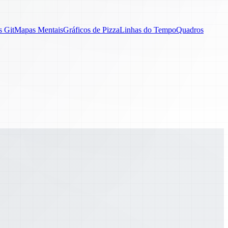
s Git
Mapas Mentais
Gráficos de Pizza
Linhas do Tempo
Quadros