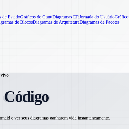
 de Estado
Gráficos de Gantt
Diagramas ER
Jornada do Usuário
Gráfico
agramas de Blocos
Diagramas de Arquitetura
Diagramas de Pacotes
 vivo
m
Código
Mermaid e ver seus diagramas ganharem vida instantaneamente.