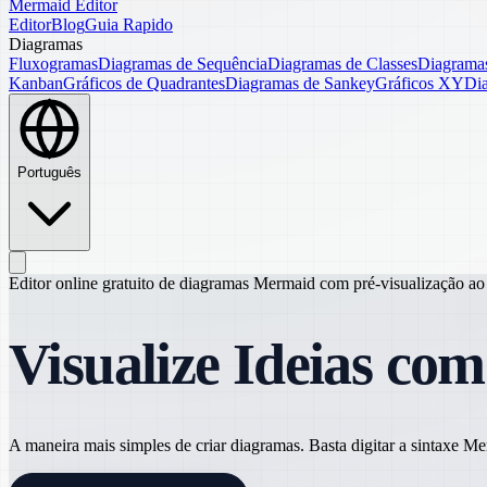
Mermaid Editor
Editor
Blog
Guia Rapido
Diagramas
Fluxogramas
Diagramas de Sequência
Diagramas de Classes
Diagramas
Kanban
Gráficos de Quadrantes
Diagramas de Sankey
Gráficos XY
Di
Português
Editor online gratuito de diagramas Mermaid com pré-visualização ao
Visualize Ideias co
A maneira mais simples de criar diagramas. Basta digitar a sintaxe 