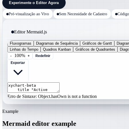
Experimente o Editor Agora
Pré-visualização ao Vivo
Sem Necessidade de Cadastro
Código
Editor Mermaid.js
Fluxogramas
Diagramas de Sequência
Gráficos de Gantt
Diagra
Linhas do Tempo
Quadros Kanban
Gráficos de Quadrantes
Diag
100%
-
+
Redefinir
Exportar
Erro de Sintaxe: Object.hasOwn is not a function
Example
Mermaid editor example