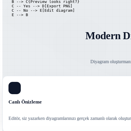
    B --> C{Preview looks right?}

    C -- Yes --> D[Export PNG]

    C -- No --> E[Edit diagram]

    E --> B
Modern Di
Diyagram oluşturmanın
Canlı Önizleme
Editör, siz yazarken diyagramlarınızı gerçek zamanlı olarak oluştur