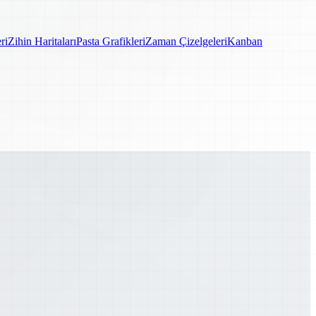
ri
Zihin Haritaları
Pasta Grafikleri
Zaman Çizelgeleri
Kanban