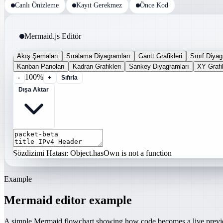
Canlı Önizleme
Kayıt Gerekmez
Önce Kod
Mermaid.js Editör
Akış Şemaları
Sıralama Diyagramları
Gantt Grafikleri
Sınıf Diyag
Kanban Panoları
Kadran Grafikleri
Sankey Diyagramları
XY Grafik
100%
-
+
Sıfırla
Dışa Aktar
Sözdizimi Hatası: Object.hasOwn is not a function
Example
Mermaid editor example
A simple Mermaid flowchart showing how code becomes a live prev