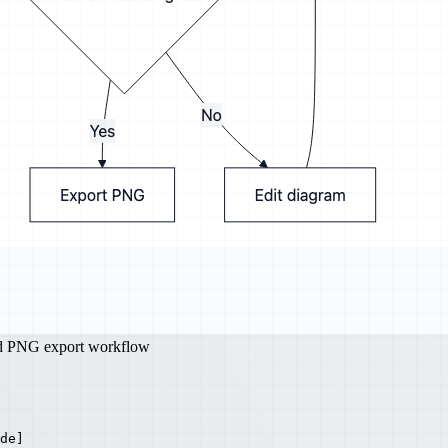
nd PNG export workflow
de]
