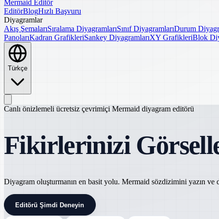
Mermaid Editör
Editör
Blog
Hızlı Başvuru
Diyagramlar
Akış Şemaları
Sıralama Diyagramları
Sınıf Diyagramları
Durum Diyagr
Panoları
Kadran Grafikleri
Sankey Diyagramları
XY Grafikleri
Blok Di
Türkçe
Canlı önizlemeli ücretsiz çevrimiçi Mermaid diyagram editörü
Fikirlerinizi Görsell
Diyagram oluşturmanın en basit yolu. Mermaid sözdizimini yazın ve d
Editörü Şimdi Deneyin