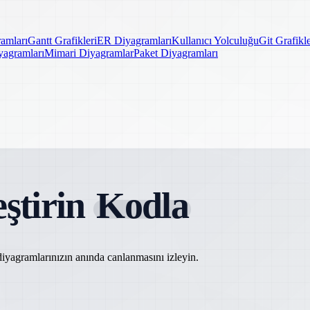
amları
Gantt Grafikleri
ER Diyagramları
Kullanıcı Yolculuğu
Git Grafikle
yagramları
Mimari Diyagramlar
Paket Diyagramları
eştirin
Kodla
iyagramlarınızın anında canlanmasını izleyin.