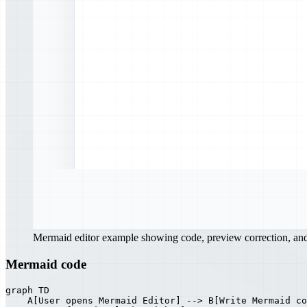
Mermaid editor example showing code, preview correction, a
Mermaid code
graph TD

    A[User opens Mermaid Editor] --> B[Write Mermaid co