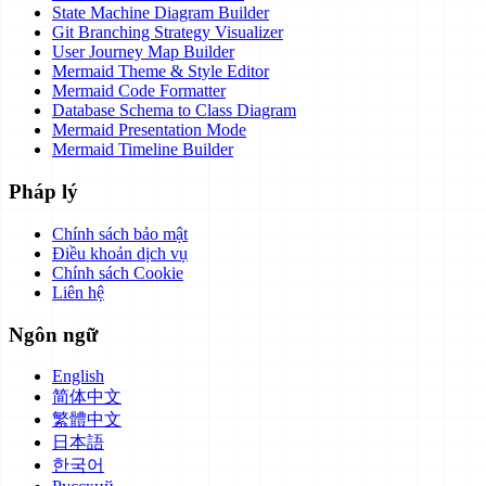
State Machine Diagram Builder
Git Branching Strategy Visualizer
User Journey Map Builder
Mermaid Theme & Style Editor
Mermaid Code Formatter
Database Schema to Class Diagram
Mermaid Presentation Mode
Mermaid Timeline Builder
Pháp lý
Chính sách bảo mật
Điều khoản dịch vụ
Chính sách Cookie
Liên hệ
Ngôn ngữ
English
简体中文
繁體中文
日本語
한국어