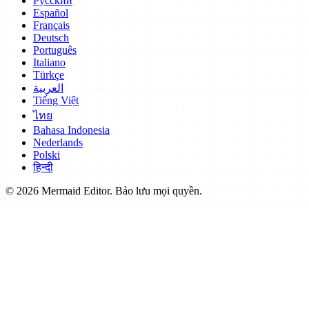
Русский
Español
Français
Deutsch
Português
Italiano
Türkçe
العربية
Tiếng Việt
ไทย
Bahasa Indonesia
Nederlands
Polski
हिन्दी
© 2026 Mermaid Editor. Bảo lưu mọi quyền.