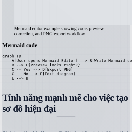
Mermaid editor example showing code, preview
correction, and PNG export workflow
Mermaid code
graph TD

    A[User opens Mermaid Editor] --> B[Write Mermaid co
    B --> C{Preview looks right?}

    C -- Yes --> D[Export PNG]

    C -- No --> E[Edit diagram]

    E --> B
Tính năng mạnh mẽ cho việc tạo
sơ đồ hiện đại