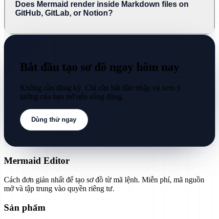
Does Mermaid render inside Markdown files on
GitHub, GitLab, or Notion?
Bắt đầu tạo sơ đồ ngay hôm nay
Không cần đăng ký. Chỉ cần bắt đầu nhập và xem ý
tưởng của bạn trở nên sống động.
Dùng thử ngay
Mermaid Editor
Cách đơn giản nhất để tạo sơ đồ từ mã lệnh. Miễn phí, mã nguồn
mở và tập trung vào quyền riêng tư.
Sản phẩm