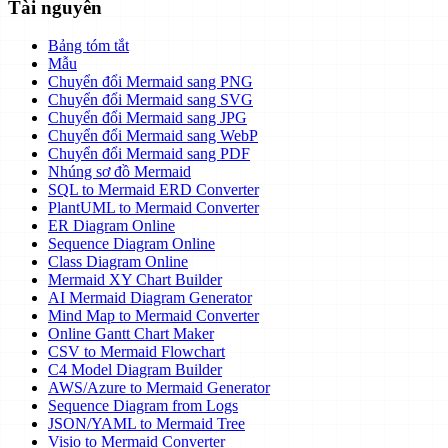
Tài nguyên
Bảng tóm tắt
Mẫu
Chuyển đổi Mermaid sang PNG
Chuyển đổi Mermaid sang SVG
Chuyển đổi Mermaid sang JPG
Chuyển đổi Mermaid sang WebP
Chuyển đổi Mermaid sang PDF
Nhúng sơ đồ Mermaid
SQL to Mermaid ERD Converter
PlantUML to Mermaid Converter
ER Diagram Online
Sequence Diagram Online
Class Diagram Online
Mermaid XY Chart Builder
AI Mermaid Diagram Generator
Mind Map to Mermaid Converter
Online Gantt Chart Maker
CSV to Mermaid Flowchart
C4 Model Diagram Builder
AWS/Azure to Mermaid Generator
Sequence Diagram from Logs
JSON/YAML to Mermaid Tree
Visio to Mermaid Converter