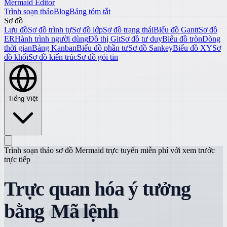
Mermaid Editor
Trình soạn thảo
Blog
Bảng tóm tắt
Sơ đồ
Lưu đồ
Sơ đồ trình tự
Sơ đồ lớp
Sơ đồ trạng thái
Biểu đồ Gantt
Sơ đồ
ER
Hành trình người dùng
Đồ thị Git
Sơ đồ tư duy
Biểu đồ tròn
Dòng
thời gian
Bảng Kanban
Biểu đồ phần tư
Sơ đồ Sankey
Biểu đồ XY
Sơ
đồ khối
Sơ đồ kiến trúc
Sơ đồ gói tin
Tiếng Việt
Trình soạn thảo sơ đồ Mermaid trực tuyến miễn phí với xem trước
trực tiếp
Trực quan hóa ý tưởng
bằng
Mã lệnh