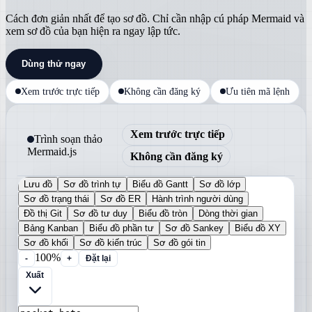
Cách đơn giản nhất để tạo sơ đồ. Chỉ cần nhập cú pháp Mermaid và
xem sơ đồ của bạn hiện ra ngay lập tức.
Dùng thử ngay
Xem trước trực tiếp
Không cần đăng ký
Ưu tiên mã lệnh
Xem trước trực tiếp
Trình soạn thảo
Mermaid.js
Không cần đăng ký
Lưu đồ
Sơ đồ trình tự
Biểu đồ Gantt
Sơ đồ lớp
Sơ đồ trạng thái
Sơ đồ ER
Hành trình người dùng
Đồ thị Git
Sơ đồ tư duy
Biểu đồ tròn
Dòng thời gian
Bảng Kanban
Biểu đồ phần tư
Sơ đồ Sankey
Biểu đồ XY
Sơ đồ khối
Sơ đồ kiến trúc
Sơ đồ gói tin
100%
-
+
Đặt lại
Xuất