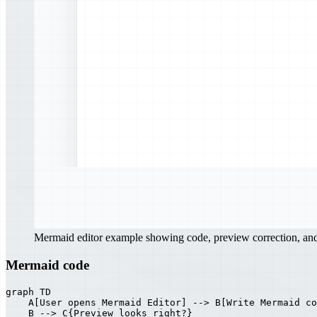
Mermaid editor example showing code, preview correction, a
Mermaid code
graph TD

    A[User opens Mermaid Editor] --> B[Write Mermaid co
    B --> C{Preview looks right?}
