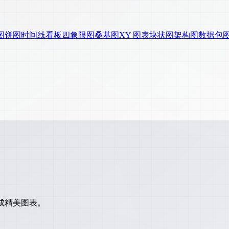
图
饼图
时间线
看板
四象限图
桑基图
XY 图表
块状图
架构图
数据包
生成精美图表。