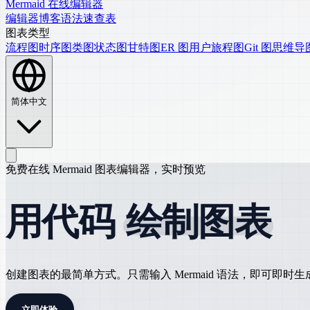
Mermaid 在线编辑器
编辑器
博客
语法速查表
图表类型
流程图
时序图
类图
状态图
甘特图
ER 图
用户旅程图
Git 图
思维导
简体中文
免费在线 Mermaid 图表编辑器，实时预览
用代码
绘制图表
创建图表的最简单方式。只需输入 Mermaid 语法，即可即时
立即体验