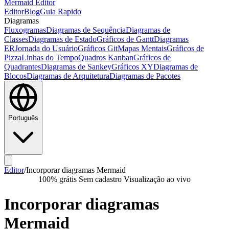
Mermaid Editor
Editor
Blog
Guia Rapido
Diagramas
Fluxogramas
Diagramas de Sequência
Diagramas de
Classes
Diagramas de Estado
Gráficos de Gantt
Diagramas
ER
Jornada do Usuário
Gráficos Git
Mapas Mentais
Gráficos de
Pizza
Linhas do Tempo
Quadros Kanban
Gráficos de
Quadrantes
Diagramas de Sankey
Gráficos XY
Diagramas de
Blocos
Diagramas de Arquitetura
Diagramas de Pacotes
Português
Editor
/
Incorporar diagramas Mermaid
100% grátis
Sem cadastro
Visualização ao vivo
Incorporar diagramas
Mermaid