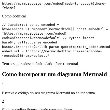
https://mermaideditor.com/embed?code={encoded}&theme=
{theme}
Como codificar
// JavaScript const encoded =
btoa(encodeURIComponent(mermaidCode)) const embedUrl =
`https://mermaideditor.com/embed?
code=${encoded}&theme=default` // Python import
base64, urllib.parse encoded =
base64.b64encode(urllib.parse.quote(mermaid_code).encod
embed_url = f"https://mermaideditor.com/embed?code=
{encoded}&theme=default"
Temas suportados: default · dark · forest · neutral
Como incorporar um diagrama Mermaid
1
Escreva o código do seu diagrama Mermaid no editor acima
2
Copie o código iframe gerado com um clique