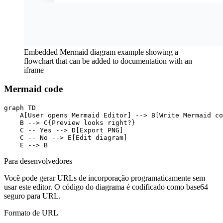
Embedded Mermaid diagram example showing a
flowchart that can be added to documentation with an
iframe
Mermaid code
graph TD

    A[User opens Mermaid Editor] --> B[Write Mermaid co
    B --> C{Preview looks right?}

    C -- Yes --> D[Export PNG]

    C -- No --> E[Edit diagram]

    E --> B
Para desenvolvedores
Você pode gerar URLs de incorporação programaticamente sem
usar este editor. O código do diagrama é codificado como base64
seguro para URL.
Formato de URL