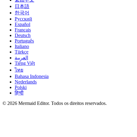
日本語
한국어
Русский
Español
Français
Deutsch
Português
Italiano
Türkçe
العربية
Tiếng Việt
ไทย
Bahasa Indonesia
Nederlands
Polski
हिन्दी
© 2026 Mermaid Editor. Todos os direitos reservados.