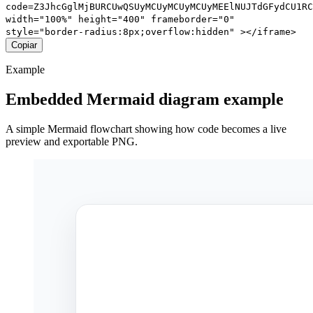
code=Z3JhcGglMjBURCUwQSUyMCUyMCUyMCUyMEElNUJTdGFydCU1RC
width="100%" height="400" frameborder="0"
style="border-radius:8px;overflow:hidden" ></iframe>
Copiar
Example
Embedded Mermaid diagram example
A simple Mermaid flowchart showing how code becomes a live
preview and exportable PNG.