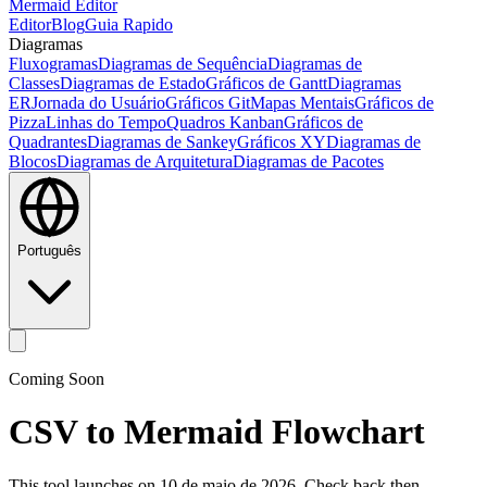
Mermaid Editor
Editor
Blog
Guia Rapido
Diagramas
Fluxogramas
Diagramas de Sequência
Diagramas de
Classes
Diagramas de Estado
Gráficos de Gantt
Diagramas
ER
Jornada do Usuário
Gráficos Git
Mapas Mentais
Gráficos de
Pizza
Linhas do Tempo
Quadros Kanban
Gráficos de
Quadrantes
Diagramas de Sankey
Gráficos XY
Diagramas de
Blocos
Diagramas de Arquitetura
Diagramas de Pacotes
Português
Coming Soon
CSV to Mermaid Flowchart
This tool launches on 10 de maio de 2026. Check back then.