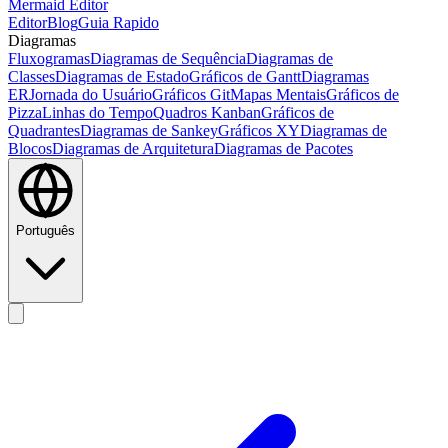
Mermaid Editor
Editor
Blog
Guia Rapido
Diagramas
Fluxogramas
Diagramas de Sequência
Diagramas de
Classes
Diagramas de Estado
Gráficos de Gantt
Diagramas
ER
Jornada do Usuário
Gráficos Git
Mapas Mentais
Gráficos de
Pizza
Linhas do Tempo
Quadros Kanban
Gráficos de
Quadrantes
Diagramas de Sankey
Gráficos XY
Diagramas de
Blocos
Diagramas de Arquitetura
Diagramas de Pacotes
Português