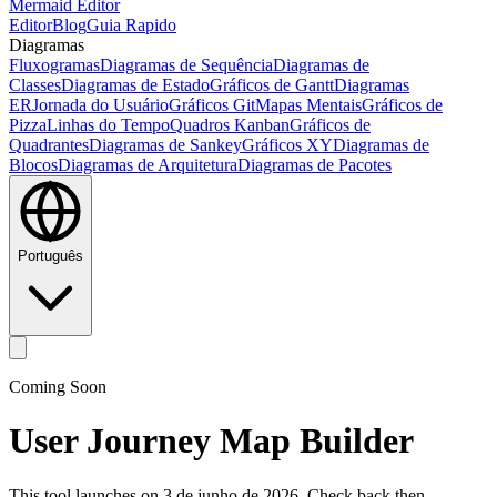
Mermaid Editor
Editor
Blog
Guia Rapido
Diagramas
Fluxogramas
Diagramas de Sequência
Diagramas de
Classes
Diagramas de Estado
Gráficos de Gantt
Diagramas
ER
Jornada do Usuário
Gráficos Git
Mapas Mentais
Gráficos de
Pizza
Linhas do Tempo
Quadros Kanban
Gráficos de
Quadrantes
Diagramas de Sankey
Gráficos XY
Diagramas de
Blocos
Diagramas de Arquitetura
Diagramas de Pacotes
Português
Coming Soon
User Journey Map Builder
This tool launches on 3 de junho de 2026. Check back then.