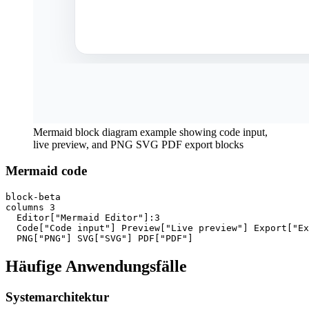
Mermaid block diagram example showing code input,
live preview, and PNG SVG PDF export blocks
Mermaid code
block-beta

columns 3

  Editor["Mermaid Editor"]:3

  Code["Code input"] Preview["Live preview"] Export["Ex
  PNG["PNG"] SVG["SVG"] PDF["PDF"]
Häufige Anwendungsfälle
Systemarchitektur