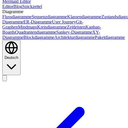
Mermaid Editor
Editor
Blog
Spickzettel
Diagramme
Flussdiagramme
Sequenzdiagramme
Klassendiagramme
Zustandsdiag
Diagramme
ER-Diagramme
User Journey
Git-
Graphen
Mindmaps
Kreisdiagramme
Zeitleisten
Kanban-
Boards
Quadrantendiagramme
Sankey-Diagramme
XY-
Diagramme
Blockdiagramme
Architekturdiagramme
Paketdiagramme
Deutsch