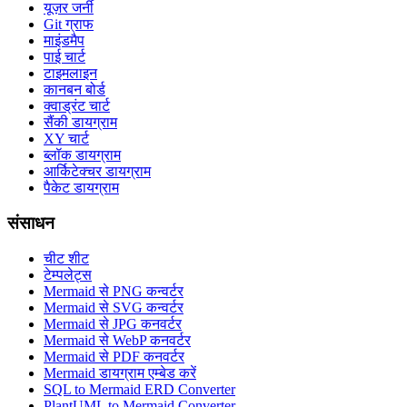
यूज़र जर्नी
Git ग्राफ
माइंडमैप
पाई चार्ट
टाइमलाइन
कानबन बोर्ड
क्वाड्रंट चार्ट
सैंकी डायग्राम
XY चार्ट
ब्लॉक डायग्राम
आर्किटेक्चर डायग्राम
पैकेट डायग्राम
संसाधन
चीट शीट
टेम्पलेट्स
Mermaid से PNG कन्वर्टर
Mermaid से SVG कन्वर्टर
Mermaid से JPG कनवर्टर
Mermaid से WebP कनवर्टर
Mermaid से PDF कनवर्टर
Mermaid डायग्राम एम्बेड करें
SQL to Mermaid ERD Converter
PlantUML to Mermaid Converter