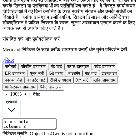
ब्लॉक डायग्राम संरचित लेआउट में व्यवस्थित लेबल किए गए ब्लॉकों का उपयोग
करके सिस्टम या प्रक्रियाओं का प्रतिनिधित्व करते हैं। वे विस्तृत कार्यान्वयन
विशिष्टताओं में गए बिना कंपोनेंट के उच्च-स्तरीय संगठन और उनके संबंधों को
दिखाते हैं। ब्लॉक डायग्राम इंजीनियरिंग, सिस्टम डिज़ाइन और आर्किटेक्चर
डॉक्यूमेंटेशन में जटिल सिस्टम के स्पष्ट, सुलभ अवलोकन प्रदान करने के लिए
व्यापक रूप से उपयोग किए जाते हैं।
संपादित करें और पूर्वावलोकन करें
Mermaid सिंटैक्स के साथ ब्लॉक डायग्राम बनाएँ और तुरंत परिवर्तन देखें।
एडिटर
फ्लोचार्ट
सीक्वेंस डायग्राम
गैंट चार्ट
क्लास डायग्राम
स्टेट डायग्राम
ER डायग्राम
यूज़र जर्नी
Git ग्राफ
माइंडमैप
पाई चार्ट
टाइमलाइन
कानबन बोर्ड
क्वाड्रंट चार्ट
सैंकी डायग्राम
XY चार्ट
ब्लॉक डायग्राम
आर्किटेक्चर डायग्राम
पैकेट डायग्राम
100%
-
+
रीसेट
एक्सपोर्ट
सिंटैक्स त्रुटि: Object.hasOwn is not a function