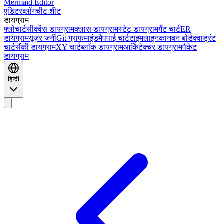
Mermaid Editor
एडिटर
ब्लॉग
चीट शीट
डायग्राम
फ्लोचार्ट
सीक्वेंस डायग्राम
क्लास डायग्राम
स्टेट डायग्राम
गैंट चार्ट
ER
डायग्राम
यूज़र जर्नी
Git ग्राफ
माइंडमैप
पाई चार्ट
टाइमलाइन
कानबन बोर्ड
क्वाड्रंट
चार्ट
सैंकी डायग्राम
XY चार्ट
ब्लॉक डायग्राम
आर्किटेक्चर डायग्राम
पैकेट
डायग्राम
हिन्दी