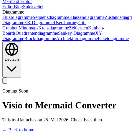
Mermaid Editor
Editor
Blog
Spickzettel
Diagramme
Flussdiagramme
Sequenzdiagramme
Klassendiagramme
Zustandsdiag
Diagramme
ER-Diagramme
User Journey
Git-
Graphen
Mindmaps
Kreisdiagramme
Zeitleisten
Kanban-
Boards
Quadrantendiagramme
Sankey-Diagramme
XY-
Diagramme
Blockdiagramme
Architekturdiagramme
Paketdiagramme
Deutsch
Coming Soon
Visio to Mermaid Converter
This tool launches on 25. Mai 2026. Check back then.
← Back to home