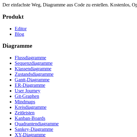
Der einfachste Weg, Diagramme aus Code zu erstellen. Kostenlos, Op
Produkt
Editor
Blog
Diagramme
Flussdiagramme
Sequenzdiagramme
Klassendiagramme
Zustandsdiagramme
Gantt-Diagramme
ER-Diagramme
User Journey
Git-Graphen
Mindmaps
Kreisdiagramme
Zeitleisten
Kanban-Boards
Quadrantendiagramme
Sankey-Diagramme
XY-Diagramme