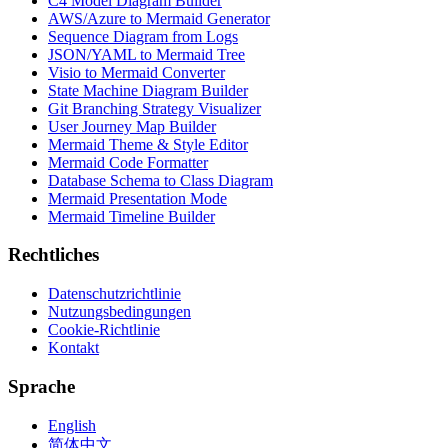
C4 Model Diagram Builder
AWS/Azure to Mermaid Generator
Sequence Diagram from Logs
JSON/YAML to Mermaid Tree
Visio to Mermaid Converter
State Machine Diagram Builder
Git Branching Strategy Visualizer
User Journey Map Builder
Mermaid Theme & Style Editor
Mermaid Code Formatter
Database Schema to Class Diagram
Mermaid Presentation Mode
Mermaid Timeline Builder
Rechtliches
Datenschutzrichtlinie
Nutzungsbedingungen
Cookie-Richtlinie
Kontakt
Sprache
English
简体中文