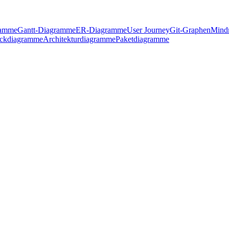
ramme
Gantt-Diagramme
ER-Diagramme
User Journey
Git-Graphen
Mind
ckdiagramme
Architekturdiagramme
Paketdiagramme