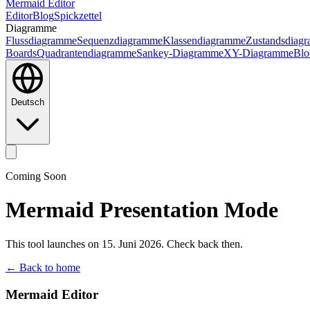
Mermaid Editor
Editor
Blog
Spickzettel
Diagramme
Flussdiagramme
Sequenzdiagramme
Klassendiagramme
Zustandsdiag
Boards
Quadrantendiagramme
Sankey-Diagramme
XY-Diagramme
Blo
Deutsch
Coming Soon
Mermaid Presentation Mode
This tool launches on 15. Juni 2026. Check back then.
← Back to home
Mermaid Editor