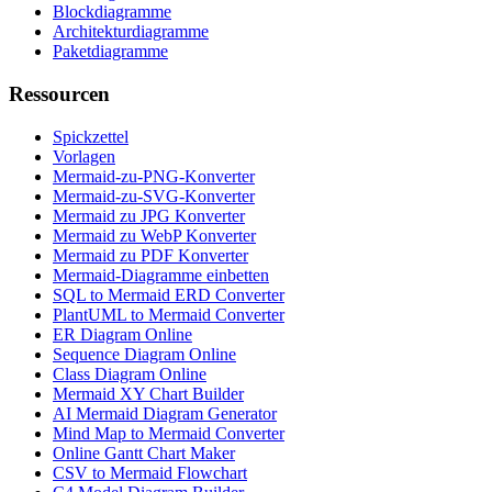
Blockdiagramme
Architekturdiagramme
Paketdiagramme
Ressourcen
Spickzettel
Vorlagen
Mermaid-zu-PNG-Konverter
Mermaid-zu-SVG-Konverter
Mermaid zu JPG Konverter
Mermaid zu WebP Konverter
Mermaid zu PDF Konverter
Mermaid-Diagramme einbetten
SQL to Mermaid ERD Converter
PlantUML to Mermaid Converter
ER Diagram Online
Sequence Diagram Online
Class Diagram Online
Mermaid XY Chart Builder
AI Mermaid Diagram Generator
Mind Map to Mermaid Converter
Online Gantt Chart Maker
CSV to Mermaid Flowchart