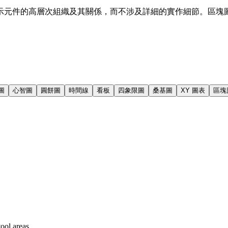
示元件的高層次組織及其關係，而不涉及詳細的實作細節。區塊
 圖
心智圖
圓餅圖
時間線
看板
四象限圖
桑基圖
XY 圖表
區塊
ool areas.