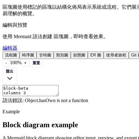
區塊圖使用標記的區塊以結構化佈局表示系統或流程。它們展
易理解的概覽。
編輯與預覽
使用 Mermaid 語法創建 區塊圖，即時查看效果。
編輯器
流程圖
時序圖
甘特圖
類別圖
狀態圖
ER 圖
使用者旅程
Git
100%
-
+
重置
匯出
語法錯誤: Object.hasOwn is not a function
Example
Block diagram example
A Mermaid block diagram showing editor input, preview, and export t