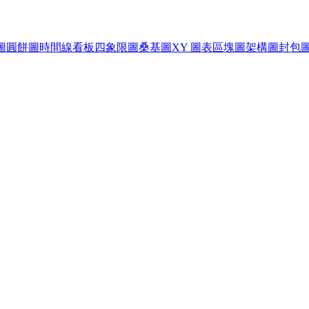
圖
圓餅圖
時間線
看板
四象限圖
桑基圖
XY 圖表
區塊圖
架構圖
封包