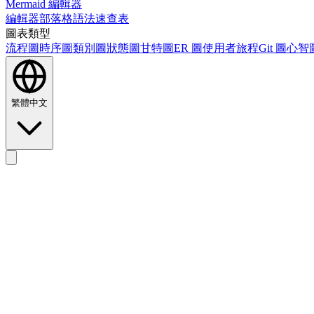
Mermaid 編輯器
編輯器
部落格
語法速查表
圖表類型
流程圖
時序圖
類別圖
狀態圖
甘特圖
ER 圖
使用者旅程
Git 圖
心智
繁體中文