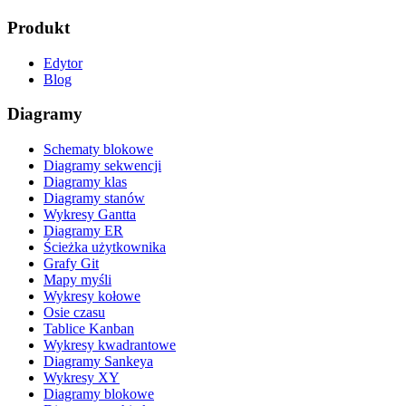
Produkt
Edytor
Blog
Diagramy
Schematy blokowe
Diagramy sekwencji
Diagramy klas
Diagramy stanów
Wykresy Gantta
Diagramy ER
Ścieżka użytkownika
Grafy Git
Mapy myśli
Wykresy kołowe
Osie czasu
Tablice Kanban
Wykresy kwadrantowe
Diagramy Sankeya
Wykresy XY
Diagramy blokowe