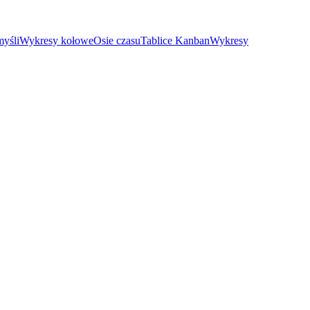
yśli
Wykresy kołowe
Osie czasu
Tablice Kanban
Wykresy