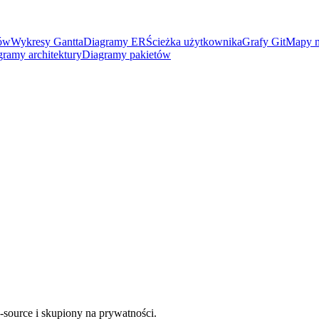
nów
Wykresy Gantta
Diagramy ER
Ścieżka użytkownika
Grafy Git
Mapy m
gramy architektury
Diagramy pakietów
source i skupiony na prywatności.