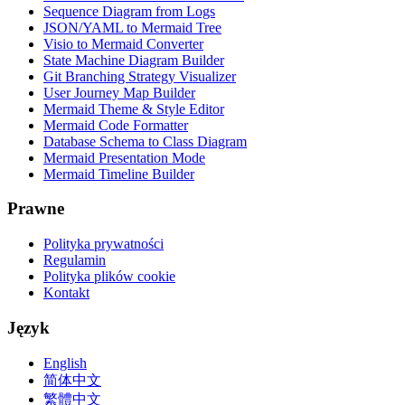
Sequence Diagram from Logs
JSON/YAML to Mermaid Tree
Visio to Mermaid Converter
State Machine Diagram Builder
Git Branching Strategy Visualizer
User Journey Map Builder
Mermaid Theme & Style Editor
Mermaid Code Formatter
Database Schema to Class Diagram
Mermaid Presentation Mode
Mermaid Timeline Builder
Prawne
Polityka prywatności
Regulamin
Polityka plików cookie
Kontakt
Język
English
简体中文
繁體中文