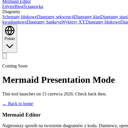
Mermaid Editor
Edytor
Blog
Ściągawka
Diagramy
Schematy blokowe
Diagramy sekwencji
Diagramy klas
Diagramy sta
kwadrantowe
Diagramy Sankeya
Wykresy XY
Diagramy blokowe
Dia
Polski
Coming Soon
Mermaid Presentation Mode
This tool launches on 15 czerwca 2026. Check back then.
← Back to home
Mermaid Editor
Najprostszy sposób na tworzenie diagramów z kodu. Darmowy, open-