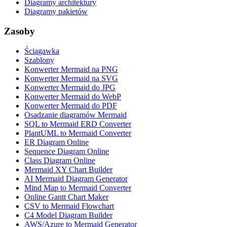
Diagramy architektury
Diagramy pakietów
Zasoby
Ściągawka
Szablony
Konwerter Mermaid na PNG
Konwerter Mermaid na SVG
Konwerter Mermaid do JPG
Konwerter Mermaid do WebP
Konwerter Mermaid do PDF
Osadzanie diagramów Mermaid
SQL to Mermaid ERD Converter
PlantUML to Mermaid Converter
ER Diagram Online
Sequence Diagram Online
Class Diagram Online
Mermaid XY Chart Builder
AI Mermaid Diagram Generator
Mind Map to Mermaid Converter
Online Gantt Chart Maker
CSV to Mermaid Flowchart
C4 Model Diagram Builder
AWS/Azure to Mermaid Generator