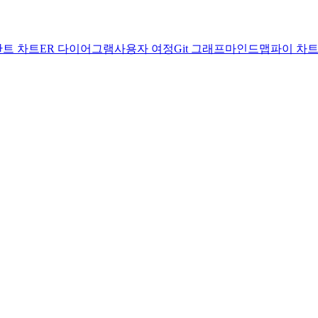
간트 차트
ER 다이어그램
사용자 여정
Git 그래프
마인드맵
파이 차