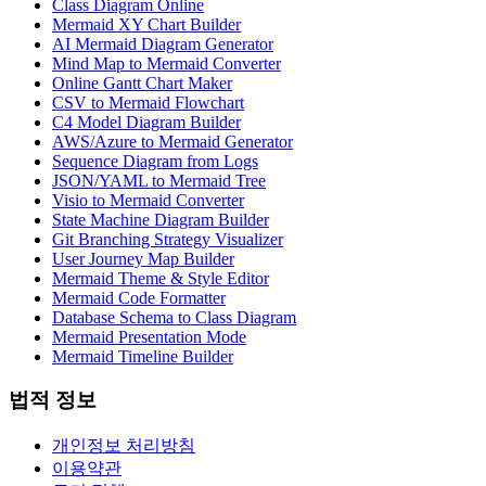
Class Diagram Online
Mermaid XY Chart Builder
AI Mermaid Diagram Generator
Mind Map to Mermaid Converter
Online Gantt Chart Maker
CSV to Mermaid Flowchart
C4 Model Diagram Builder
AWS/Azure to Mermaid Generator
Sequence Diagram from Logs
JSON/YAML to Mermaid Tree
Visio to Mermaid Converter
State Machine Diagram Builder
Git Branching Strategy Visualizer
User Journey Map Builder
Mermaid Theme & Style Editor
Mermaid Code Formatter
Database Schema to Class Diagram
Mermaid Presentation Mode
Mermaid Timeline Builder
법적 정보
개인정보 처리방침
이용약관