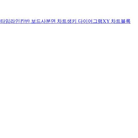
트
타임라인
칸반 보드
사분면 차트
생키 다이어그램
XY 차트
블록