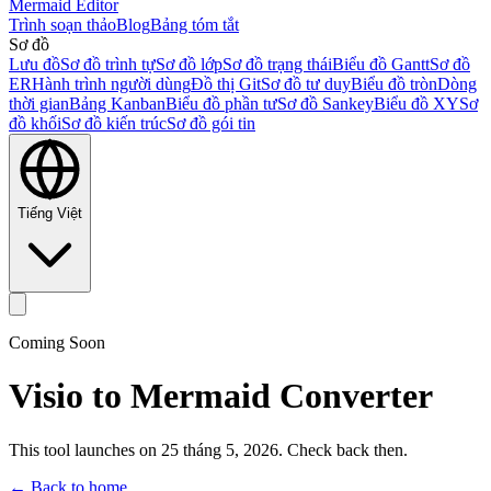
Mermaid Editor
Trình soạn thảo
Blog
Bảng tóm tắt
Sơ đồ
Lưu đồ
Sơ đồ trình tự
Sơ đồ lớp
Sơ đồ trạng thái
Biểu đồ Gantt
Sơ đồ
ER
Hành trình người dùng
Đồ thị Git
Sơ đồ tư duy
Biểu đồ tròn
Dòng
thời gian
Bảng Kanban
Biểu đồ phần tư
Sơ đồ Sankey
Biểu đồ XY
Sơ
đồ khối
Sơ đồ kiến trúc
Sơ đồ gói tin
Tiếng Việt
Coming Soon
Visio to Mermaid Converter
This tool launches on 25 tháng 5, 2026. Check back then.
← Back to home