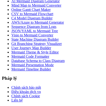
AI Mermaid Diagram Generator
Mind Map to Mermaid Converter
Online Gantt Chart Maker
CSV to Mermaid Flowchart
C4 Model Diagram Builder
AWS/Azure to Mermaid Generator
Sequence Diagram from Logs
JSON/YAML to Mermaid Tree
Visio to Mermaid Converter
State Machine Diagram Builder
Git Branching Strategy Visualizer
User Journey Map Builder
Mermaid Theme & Style Editor
Mermaid Code Formatter
Database Schema to Class Diagram
Mermaid Presentation Mode
Mermaid Timeline Builder
Pháp lý
Chính sách bảo mật
Điều khoản dịch vụ
Chính sách Cookie
Liên hệ