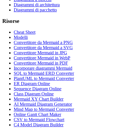
Diagrammi di architettura
Diagrammi di pacchetto
Risorse
Cheat Sheet
Modelli
Convertitore da Mermaid a PNG
Convertitore da Mermaid a SVG
Convertitore Mermaid in JPG
Convertitore Mermaid in WebP
Convertitore Mermaid in PDF
Incorporare diagrammi Mermaid
SQL to Mermaid ERD Converter
PlantUML to Mermaid Converter
ER Diagram Online
Sequence Diagram Online
Class Diagram Online
Mermaid XY Chart Builder
AI Mermaid Diagram Generator
Mind Map to Mermaid Converter
Online Gantt Chart Maker
CSV to Mermaid Flowchart
C4 Model Diagram Builder