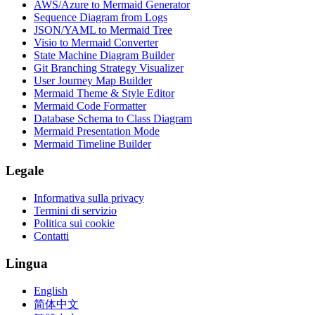
AWS/Azure to Mermaid Generator
Sequence Diagram from Logs
JSON/YAML to Mermaid Tree
Visio to Mermaid Converter
State Machine Diagram Builder
Git Branching Strategy Visualizer
User Journey Map Builder
Mermaid Theme & Style Editor
Mermaid Code Formatter
Database Schema to Class Diagram
Mermaid Presentation Mode
Mermaid Timeline Builder
Legale
Informativa sulla privacy
Termini di servizio
Politica sui cookie
Contatti
Lingua
English
简体中文