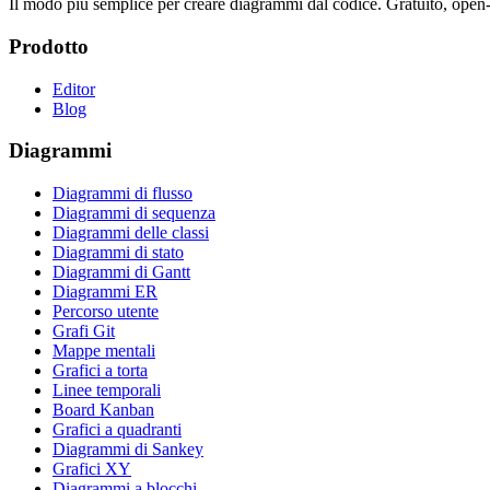
Il modo più semplice per creare diagrammi dal codice. Gratuito, open-s
Prodotto
Editor
Blog
Diagrammi
Diagrammi di flusso
Diagrammi di sequenza
Diagrammi delle classi
Diagrammi di stato
Diagrammi di Gantt
Diagrammi ER
Percorso utente
Grafi Git
Mappe mentali
Grafici a torta
Linee temporali
Board Kanban
Grafici a quadranti
Diagrammi di Sankey
Grafici XY
Diagrammi a blocchi