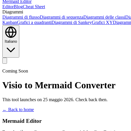
Mermaid Editor
Editor
Blog
Cheat Sheet
Diagrammi
Diagrammi di flusso
Diagrammi di sequenza
Diagrammi delle classi
Dia
Kanban
Grafici a quadranti
Diagrammi di Sankey
Grafici XY
Diagramm
Italiano
Coming Soon
Visio to Mermaid Converter
This tool launches on 25 maggio 2026. Check back then.
← Back to home
Mermaid Editor