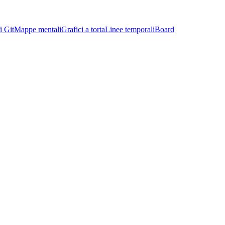
i Git
Mappe mentali
Grafici a torta
Linee temporali
Board