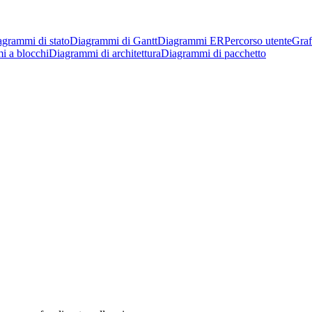
grammi di stato
Diagrammi di Gantt
Diagrammi ER
Percorso utente
Graf
i a blocchi
Diagrammi di architettura
Diagrammi di pacchetto