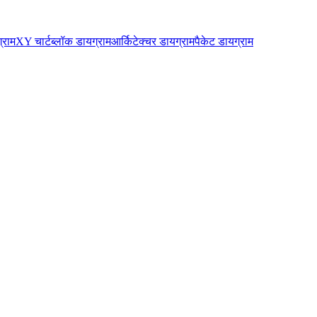
्राम
XY चार्ट
ब्लॉक डायग्राम
आर्किटेक्चर डायग्राम
पैकेट डायग्राम