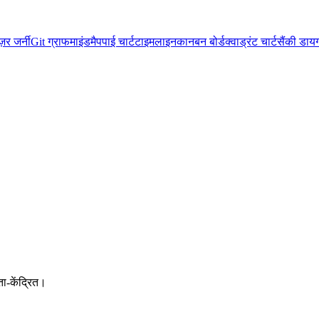
ज़र जर्नी
Git ग्राफ
माइंडमैप
पाई चार्ट
टाइमलाइन
कानबन बोर्ड
क्वाड्रंट चार्ट
सैंकी डायग
ा-केंद्रित।