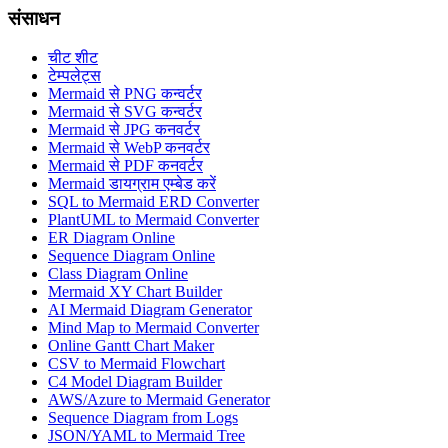
संसाधन
चीट शीट
टेम्पलेट्स
Mermaid से PNG कन्वर्टर
Mermaid से SVG कन्वर्टर
Mermaid से JPG कनवर्टर
Mermaid से WebP कनवर्टर
Mermaid से PDF कनवर्टर
Mermaid डायग्राम एम्बेड करें
SQL to Mermaid ERD Converter
PlantUML to Mermaid Converter
ER Diagram Online
Sequence Diagram Online
Class Diagram Online
Mermaid XY Chart Builder
AI Mermaid Diagram Generator
Mind Map to Mermaid Converter
Online Gantt Chart Maker
CSV to Mermaid Flowchart
C4 Model Diagram Builder
AWS/Azure to Mermaid Generator
Sequence Diagram from Logs
JSON/YAML to Mermaid Tree