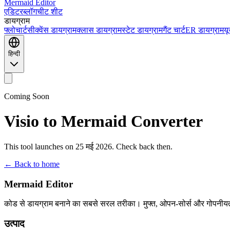
Mermaid Editor
एडिटर
ब्लॉग
चीट शीट
डायग्राम
फ्लोचार्ट
सीक्वेंस डायग्राम
क्लास डायग्राम
स्टेट डायग्राम
गैंट चार्ट
ER डायग्राम
यू
हिन्दी
Coming Soon
Visio to Mermaid Converter
This tool launches on 25 मई 2026. Check back then.
← Back to home
Mermaid Editor
कोड से डायग्राम बनाने का सबसे सरल तरीका। मुफ्त, ओपन-सोर्स और गोपनीयत
उत्पाद