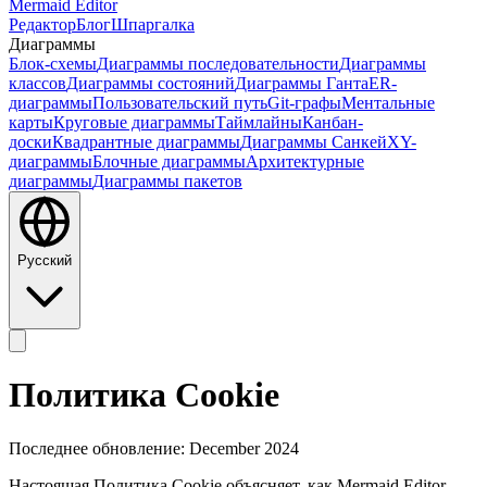
Mermaid Editor
Редактор
Блог
Шпаргалка
Диаграммы
Блок-схемы
Диаграммы последовательности
Диаграммы
классов
Диаграммы состояний
Диаграммы Ганта
ER-
диаграммы
Пользовательский путь
Git-графы
Ментальные
карты
Круговые диаграммы
Таймлайны
Канбан-
доски
Квадрантные диаграммы
Диаграммы Санкей
XY-
диаграммы
Блочные диаграммы
Архитектурные
диаграммы
Диаграммы пакетов
Русский
Политика Cookie
Последнее обновление: December 2024
Настоящая Политика Cookie объясняет, как Mermaid Editor