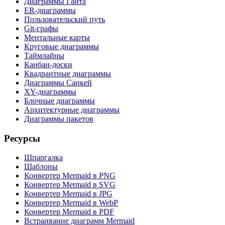
Диаграммы Ганта
ER-диаграммы
Пользовательский путь
Git-графы
Ментальные карты
Круговые диаграммы
Таймлайны
Канбан-доски
Квадрантные диаграммы
Диаграммы Санкей
XY-диаграммы
Блочные диаграммы
Архитектурные диаграммы
Диаграммы пакетов
Ресурсы
Шпаргалка
Шаблоны
Конвертер Mermaid в PNG
Конвертер Mermaid в SVG
Конвертер Mermaid в JPG
Конвертер Mermaid в WebP
Конвертер Mermaid в PDF
Встраивание диаграмм Mermaid