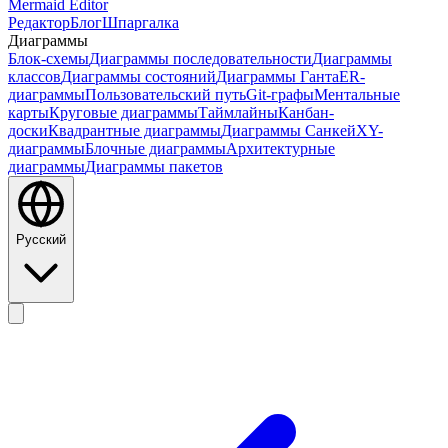
Mermaid Editor
Редактор
Блог
Шпаргалка
Диаграммы
Блок-схемы
Диаграммы последовательности
Диаграммы
классов
Диаграммы состояний
Диаграммы Ганта
ER-
диаграммы
Пользовательский путь
Git-графы
Ментальные
карты
Круговые диаграммы
Таймлайны
Канбан-
доски
Квадрантные диаграммы
Диаграммы Санкей
XY-
диаграммы
Блочные диаграммы
Архитектурные
диаграммы
Диаграммы пакетов
Русский