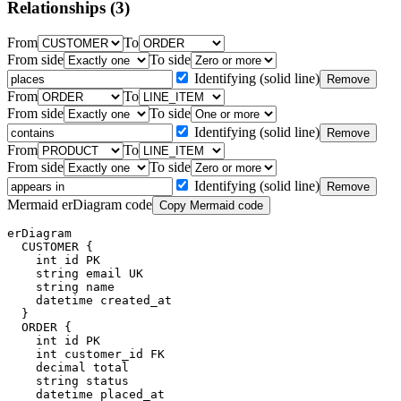
Relationships
(3)
From
To
From side
To side
Identifying (solid line)
Remove
From
To
From side
To side
Identifying (solid line)
Remove
From
To
From side
To side
Identifying (solid line)
Remove
Mermaid erDiagram code
Copy Mermaid code
erDiagram

  CUSTOMER {

    int id PK

    string email UK

    string name

    datetime created_at

  }

  ORDER {

    int id PK

    int customer_id FK

    decimal total

    string status

    datetime placed_at
