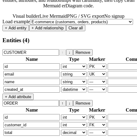
entities, attributes, and relationships with cardinality, then copy clean
Mermaid erDiagram code.
Visual builder
Live Mermaid
PNG / SVG export
No signup
Load example
+ Add entity
+ Add relationship
Clear all
Entities
(4)
↑
↓
Remove
Name
Type
Marker
Com
+ Add attribute
↑
↓
Remove
Name
Type
Marker
Com