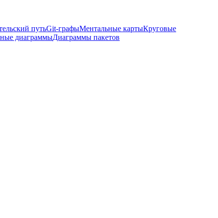
тельский путь
Git-графы
Ментальные карты
Круговые
рные диаграммы
Диаграммы пакетов