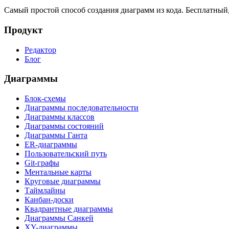
Самый простой способ создания диаграмм из кода. Бесплатны
Продукт
Редактор
Блог
Диаграммы
Блок-схемы
Диаграммы последовательности
Диаграммы классов
Диаграммы состояний
Диаграммы Ганта
ER-диаграммы
Пользовательский путь
Git-графы
Ментальные карты
Круговые диаграммы
Таймлайны
Канбан-доски
Квадрантные диаграммы
Диаграммы Санкей
XY-диаграммы