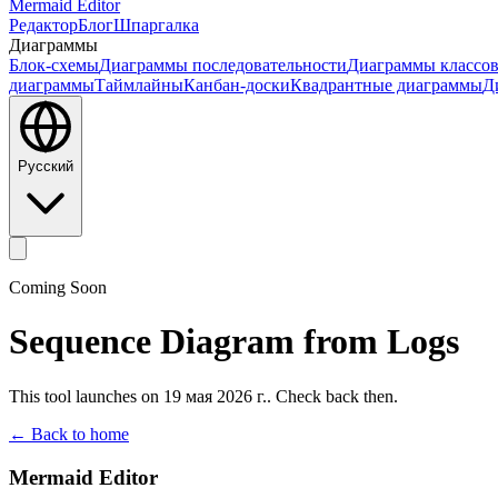
Mermaid Editor
Редактор
Блог
Шпаргалка
Диаграммы
Блок-схемы
Диаграммы последовательности
Диаграммы классо
диаграммы
Таймлайны
Канбан-доски
Квадрантные диаграммы
Д
Русский
Coming Soon
Sequence Diagram from Logs
This tool launches on 19 мая 2026 г.. Check back then.
← Back to home
Mermaid Editor