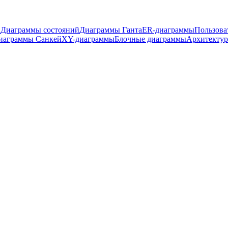
в
Диаграммы состояний
Диаграммы Ганта
ER-диаграммы
Пользова
иаграммы Санкей
XY-диаграммы
Блочные диаграммы
Архитекту