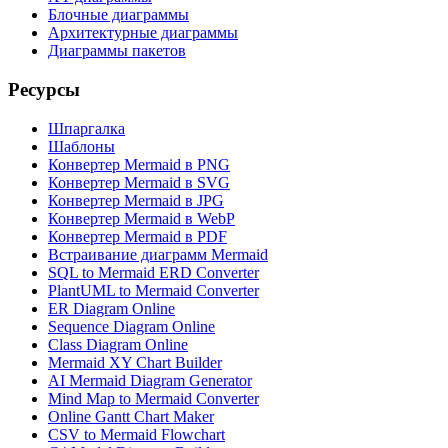
Блочные диаграммы
Архитектурные диаграммы
Диаграммы пакетов
Ресурсы
Шпаргалка
Шаблоны
Конвертер Mermaid в PNG
Конвертер Mermaid в SVG
Конвертер Mermaid в JPG
Конвертер Mermaid в WebP
Конвертер Mermaid в PDF
Встраивание диаграмм Mermaid
SQL to Mermaid ERD Converter
PlantUML to Mermaid Converter
ER Diagram Online
Sequence Diagram Online
Class Diagram Online
Mermaid XY Chart Builder
AI Mermaid Diagram Generator
Mind Map to Mermaid Converter
Online Gantt Chart Maker
CSV to Mermaid Flowchart