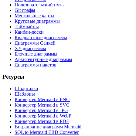
Пользовательский путь
Git-графы
Ментальные карты
Круговые диаграммы
Таймлайны
Канбан-доски
Квадрантные диаграммы
Диаграммы Санкей
XY-диаграммы
Блочные диаграммы
Архитектурные диаграммы
Диаграммы пакетов
Ресурсы
Шпаргалка
Шаблоны
Конвертер Mermaid в PNG
Конвертер Mermaid в SVG
Конвертер Mermaid в JPG
Конвертер Mermaid в WebP
Конвертер Mermaid в PDF
Встраивание диаграмм Mermaid
SQL to Mermaid ERD Converter