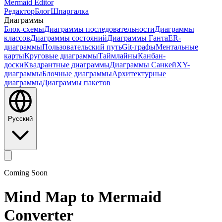
Mermaid Editor
Редактор
Блог
Шпаргалка
Диаграммы
Блок-схемы
Диаграммы последовательности
Диаграммы
классов
Диаграммы состояний
Диаграммы Ганта
ER-
диаграммы
Пользовательский путь
Git-графы
Ментальные
карты
Круговые диаграммы
Таймлайны
Канбан-
доски
Квадрантные диаграммы
Диаграммы Санкей
XY-
диаграммы
Блочные диаграммы
Архитектурные
диаграммы
Диаграммы пакетов
Русский
Coming Soon
Mind Map to Mermaid
Converter