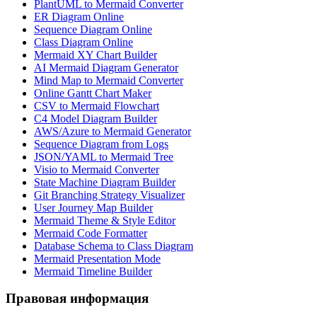
PlantUML to Mermaid Converter
ER Diagram Online
Sequence Diagram Online
Class Diagram Online
Mermaid XY Chart Builder
AI Mermaid Diagram Generator
Mind Map to Mermaid Converter
Online Gantt Chart Maker
CSV to Mermaid Flowchart
C4 Model Diagram Builder
AWS/Azure to Mermaid Generator
Sequence Diagram from Logs
JSON/YAML to Mermaid Tree
Visio to Mermaid Converter
State Machine Diagram Builder
Git Branching Strategy Visualizer
User Journey Map Builder
Mermaid Theme & Style Editor
Mermaid Code Formatter
Database Schema to Class Diagram
Mermaid Presentation Mode
Mermaid Timeline Builder
Правовая информация