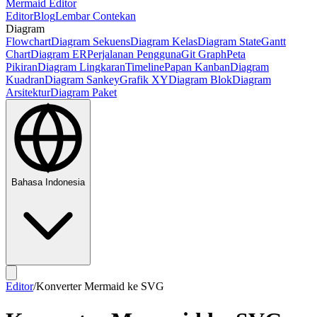
Mermaid Editor
Editor
Blog
Lembar Contekan
Diagram
Flowchart
Diagram Sekuens
Diagram Kelas
Diagram State
Gantt
Chart
Diagram ER
Perjalanan Pengguna
Git Graph
Peta
Pikiran
Diagram Lingkaran
Timeline
Papan Kanban
Diagram
Kuadran
Diagram Sankey
Grafik XY
Diagram Blok
Diagram
Arsitektur
Diagram Paket
Bahasa Indonesia
Editor
/
Konverter Mermaid ke SVG