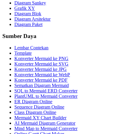
Diagram Sankey
Grafik XY
Diagram Blok
Diagram Arsitektur
Diagram Paket
Sumber Daya
Lembar Contekan
Template
Konverter Mermaid ke PNG
Konverter Mermaid ke SVG
Konverter Mermaid ke JPG
Konverter Mermaid ke WebP
Konverter Mermaid ke PDF
Sematkan Diagram Mermaid
SQL to Mermaid ERD Converter
PlantUML to Mermaid Converter
ER Diagram Online
Sequence Diagram Online
Class Diagram Online
Mermaid XY Chart Builder
AI Mermaid Diagram Generator
Mind Map to Mermaid Converter
Online Gantt Chart Maker