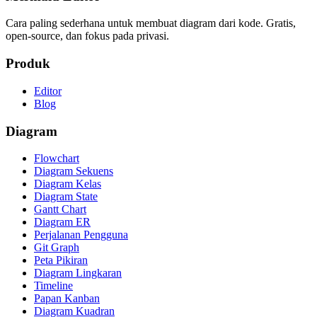
Cara paling sederhana untuk membuat diagram dari kode. Gratis,
open-source, dan fokus pada privasi.
Produk
Editor
Blog
Diagram
Flowchart
Diagram Sekuens
Diagram Kelas
Diagram State
Gantt Chart
Diagram ER
Perjalanan Pengguna
Git Graph
Peta Pikiran
Diagram Lingkaran
Timeline
Papan Kanban
Diagram Kuadran