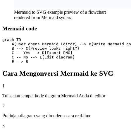
Mermaid to SVG example preview of a flowchart
rendered from Mermaid syntax
Mermaid code
graph TD

    A[User opens Mermaid Editor] --> B[Write Mermaid co
    B --> C{Preview looks right?}

    C -- Yes --> D[Export PNG]

    C -- No --> E[Edit diagram]

    E --> B
Cara Mengonversi Mermaid ke SVG
1
Tulis atau tempel kode diagram Mermaid Anda di editor
2
Pratinjau diagram yang dirender secara real-time
3