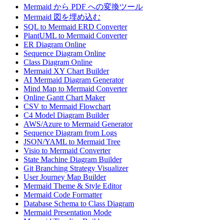
Mermaid から PDF への変換ツール
Mermaid 図を埋め込む
SQL to Mermaid ERD Converter
PlantUML to Mermaid Converter
ER Diagram Online
Sequence Diagram Online
Class Diagram Online
Mermaid XY Chart Builder
AI Mermaid Diagram Generator
Mind Map to Mermaid Converter
Online Gantt Chart Maker
CSV to Mermaid Flowchart
C4 Model Diagram Builder
AWS/Azure to Mermaid Generator
Sequence Diagram from Logs
JSON/YAML to Mermaid Tree
Visio to Mermaid Converter
State Machine Diagram Builder
Git Branching Strategy Visualizer
User Journey Map Builder
Mermaid Theme & Style Editor
Mermaid Code Formatter
Database Schema to Class Diagram
Mermaid Presentation Mode