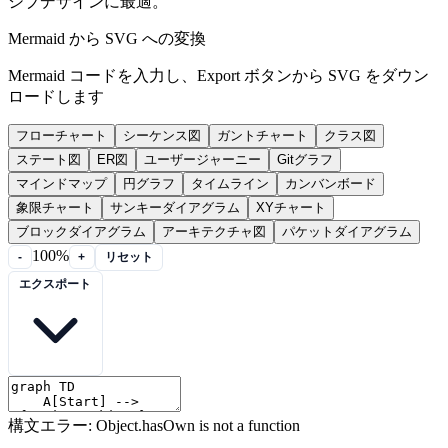
シブデザインに最適。
Mermaid から SVG への変換
Mermaid コードを入力し、Export ボタンから SVG をダウン
ロードします
フローチャート
シーケンス図
ガントチャート
クラス図
ステート図
ER図
ユーザージャーニー
Gitグラフ
マインドマップ
円グラフ
タイムライン
カンバンボード
象限チャート
サンキーダイアグラム
XYチャート
ブロックダイアグラム
アーキテクチャ図
パケットダイアグラム
100%
-
+
リセット
エクスポート
構文エラー: Object.hasOwn is not a function