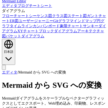
Mermaid Editor
エディタ
ブログ
チートシート
ダイアグラム
フローチャート
シーケンス図
クラス図
ステート図
ガントチャ
ート
ER図
ユーザージャーニー
Gitグラフ
マインドマップ
円グ
ラフ
タイムライン
カンバンボード
象限チャート
サンキーダイ
アグラム
XYチャート
ブロックダイアグラム
アーキテクチャ
図
パケットダイアグラム
日本語
エディタ
/
Mermaid から SVG への変換
Mermaid から SVG への変換
Mermaidダイアグラムをスケーラブルなベクターグラフィッ
クスとしてエクスポート。Web埋め込み、印刷物、レスポン