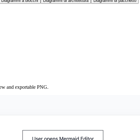
Diagrammi a blocchi
Diagrammi di architettura
Diagrammi di pacchetto
iew and exportable PNG.