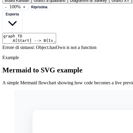
Board Kanban
Grafici a quadranti
Diagrammi di Sankey
Grafici XY
100%
-
+
Ripristina
Esporta
Errore di sintassi: Object.hasOwn is not a function
Example
Mermaid to SVG example
A simple Mermaid flowchart showing how code becomes a live prev