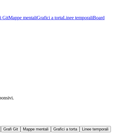
i Git
Mappe mentali
Grafici a torta
Linee temporali
Board
ponsivi.
Grafi Git
Mappe mentali
Grafici a torta
Linee temporali