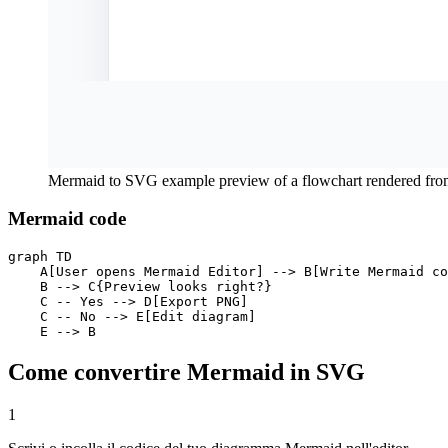
Mermaid to SVG example preview of a flowchart rendered fr
Mermaid code
graph TD

    A[User opens Mermaid Editor] --> B[Write Mermaid co
    B --> C{Preview looks right?}

    C -- Yes --> D[Export PNG]

    C -- No --> E[Edit diagram]

    E --> B
Come convertire Mermaid in SVG
1