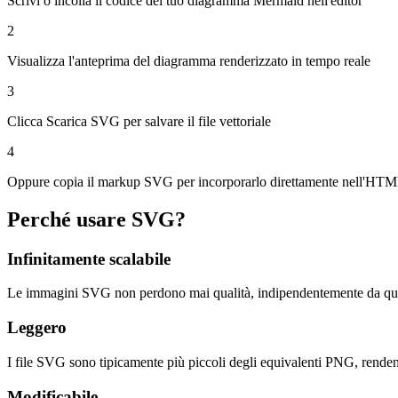
Scrivi o incolla il codice del tuo diagramma Mermaid nell'editor
2
Visualizza l'anteprima del diagramma renderizzato in tempo reale
3
Clicca Scarica SVG per salvare il file vettoriale
4
Oppure copia il markup SVG per incorporarlo direttamente nell'HT
Perché usare SVG?
Infinitamente scalabile
Le immagini SVG non perdono mai qualità, indipendentemente da quant
Leggero
I file SVG sono tipicamente più piccoli degli equivalenti PNG, rendend
Modificabile