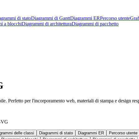
grammi di stato
Diagrammi di Gantt
Diagrammi ER
Percorso utente
Graf
i a blocchi
Diagrammi di architettura
Diagrammi di pacchetto
G
e. Perfetto per l'incorporamento web, materiali di stampa e design res
n SVG
grammi delle classi
Diagrammi di stato
Diagrammi ER
Percorso utente