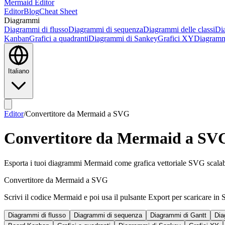
Mermaid Editor
Editor
Blog
Cheat Sheet
Diagrammi
Diagrammi di flusso
Diagrammi di sequenza
Diagrammi delle classi
Dia
Kanban
Grafici a quadranti
Diagrammi di Sankey
Grafici XY
Diagramm
Italiano
Editor
/
Convertitore da Mermaid a SVG
Convertitore da Mermaid a SV
Esporta i tuoi diagrammi Mermaid come grafica vettoriale SVG scalabil
Convertitore da Mermaid a SVG
Scrivi il codice Mermaid e poi usa il pulsante Export per scaricare i
Diagrammi di flusso
Diagrammi di sequenza
Diagrammi di Gantt
Dia