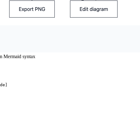
om Mermaid syntax
de]
