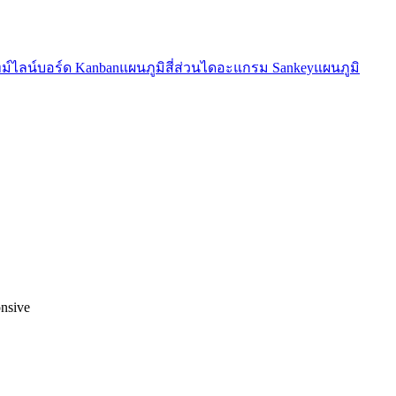
ม์ไลน์
บอร์ด Kanban
แผนภูมิสี่ส่วน
ไดอะแกรม Sankey
แผนภูมิ
nsive