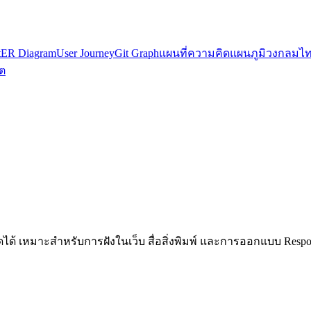
t
ER Diagram
User Journey
Git Graph
แผนที่ความคิด
แผนภูมิวงกลม
ไท
ต
ด้ เหมาะสำหรับการฝังในเว็บ สื่อสิ่งพิมพ์ และการออกแบบ Respo