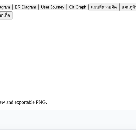
iagram
ER Diagram
User Journey
Git Graph
แผนที่ความคิด
แผนภูม
กเก็ต
iew and exportable PNG.