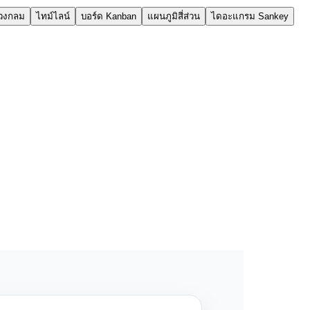
ิวงกลม
ไทม์ไลน์
บอร์ด Kanban
แผนภูมิสี่ส่วน
ไดอะแกรม Sankey