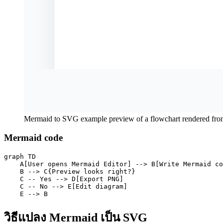
Mermaid to SVG example preview of a flowchart rendered fr
Mermaid code
graph TD

    A[User opens Mermaid Editor] --> B[Write Mermaid co
    B --> C{Preview looks right?}

    C -- Yes --> D[Export PNG]

    C -- No --> E[Edit diagram]

    E --> B
วิธีแปลง Mermaid เป็น SVG