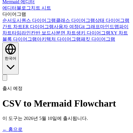
Mermaid 에디터
에디터
블로그
치트 시트
다이어그램
순서도
시퀀스 다이어그램
클래스 다이어그램
상태 다이어그램
간트 차트
ER 다이어그램
사용자 여정
Git 그래프
마인드맵
파이
차트
타임라인
칸반 보드
사분면 차트
생키 다이어그램
XY 차트
블록 다이어그램
아키텍처 다이어그램
패킷 다이어그램
한국어
출시 예정
CSV to Mermaid Flowchart
이 도구는 2026년 5월 10일에 출시됩니다.
← 홈으로