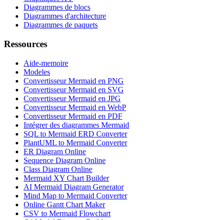
Diagrammes de blocs
Diagrammes d'architecture
Diagrammes de paquets
Ressources
Aide-memoire
Modeles
Convertisseur Mermaid en PNG
Convertisseur Mermaid en SVG
Convertisseur Mermaid en JPG
Convertisseur Mermaid en WebP
Convertisseur Mermaid en PDF
Intégrer des diagrammes Mermaid
SQL to Mermaid ERD Converter
PlantUML to Mermaid Converter
ER Diagram Online
Sequence Diagram Online
Class Diagram Online
Mermaid XY Chart Builder
AI Mermaid Diagram Generator
Mind Map to Mermaid Converter
Online Gantt Chart Maker
CSV to Mermaid Flowchart