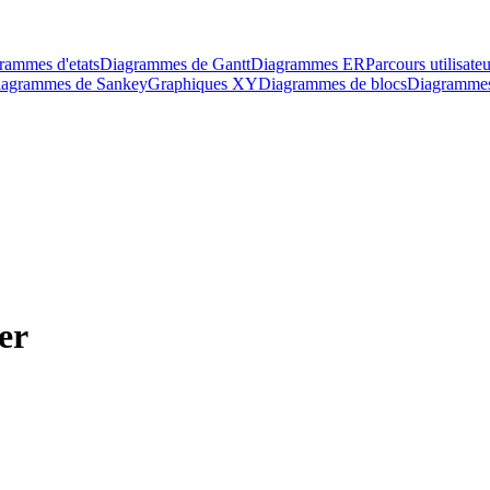
rammes d'etats
Diagrammes de Gantt
Diagrammes ER
Parcours utilisateu
agrammes de Sankey
Graphiques XY
Diagrammes de blocs
Diagrammes 
er