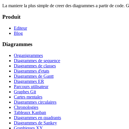
La maniere la plus simple de creer des diagrammes a partir de code. Gr
Produit
Editeur
Blog
Diagrammes
Organigrammes
Diagrammes de sequence
Diagrammes de classes
Diagrammes d'etats
Diagrammes de Gantt
Diagrammes ER
Parcours utilisateur
Graphes Git
Cartes mentales
Diagrammes circulaires
Chronologies
Tableaux Kanban
Diagrammes en quadrants
Diagrammes de Sankey
Graphiques XY