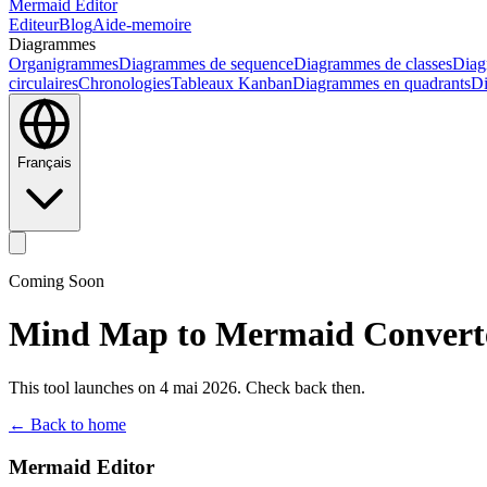
Mermaid Editor
Editeur
Blog
Aide-memoire
Diagrammes
Organigrammes
Diagrammes de sequence
Diagrammes de classes
Diag
circulaires
Chronologies
Tableaux Kanban
Diagrammes en quadrants
Di
Français
Coming Soon
Mind Map to Mermaid Convert
This tool launches on 4 mai 2026. Check back then.
← Back to home
Mermaid Editor