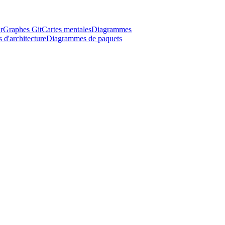
r
Graphes Git
Cartes mentales
Diagrammes
d'architecture
Diagrammes de paquets