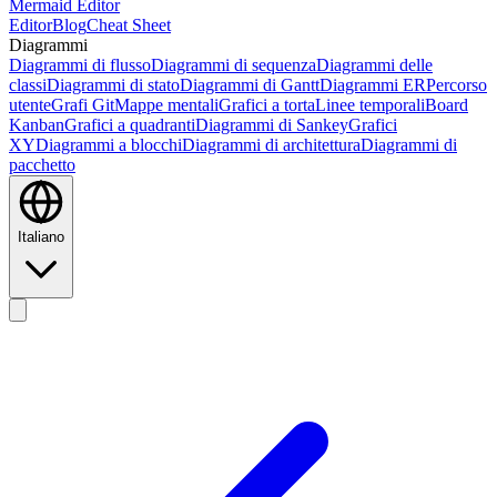
Mermaid Editor
Editor
Blog
Cheat Sheet
Diagrammi
Diagrammi di flusso
Diagrammi di sequenza
Diagrammi delle
classi
Diagrammi di stato
Diagrammi di Gantt
Diagrammi ER
Percorso
utente
Grafi Git
Mappe mentali
Grafici a torta
Linee temporali
Board
Kanban
Grafici a quadranti
Diagrammi di Sankey
Grafici
XY
Diagrammi a blocchi
Diagrammi di architettura
Diagrammi di
pacchetto
Italiano