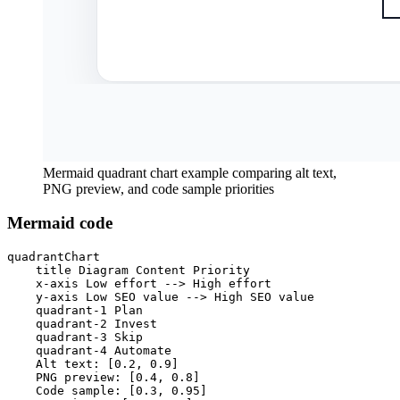
Mermaid quadrant chart example comparing alt text,
PNG preview, and code sample priorities
Mermaid code
quadrantChart

    title Diagram Content Priority

    x-axis Low effort --> High effort

    y-axis Low SEO value --> High SEO value

    quadrant-1 Plan

    quadrant-2 Invest

    quadrant-3 Skip

    quadrant-4 Automate

    Alt text: [0.2, 0.9]

    PNG preview: [0.4, 0.8]

    Code sample: [0.3, 0.95]
