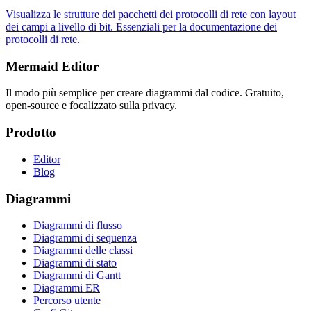
Visualizza le strutture dei pacchetti dei protocolli di rete con layout
dei campi a livello di bit. Essenziali per la documentazione dei
protocolli di rete.
Mermaid Editor
Il modo più semplice per creare diagrammi dal codice. Gratuito,
open-source e focalizzato sulla privacy.
Prodotto
Editor
Blog
Diagrammi
Diagrammi di flusso
Diagrammi di sequenza
Diagrammi delle classi
Diagrammi di stato
Diagrammi di Gantt
Diagrammi ER
Percorso utente