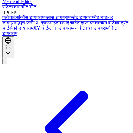
Mermaid Editor
एडिटर
ब्लॉग
चीट शीट
डायग्राम
फ्लोचार्ट
सीक्वेंस डायग्राम
क्लास डायग्राम
स्टेट डायग्राम
गैंट चार्ट
ER
डायग्राम
यूज़र जर्नी
Git ग्राफ
माइंडमैप
पाई चार्ट
टाइमलाइन
कानबन बोर्ड
क्वाड्रंट
चार्ट
सैंकी डायग्राम
XY चार्ट
ब्लॉक डायग्राम
आर्किटेक्चर डायग्राम
पैकेट
डायग्राम
हिन्दी