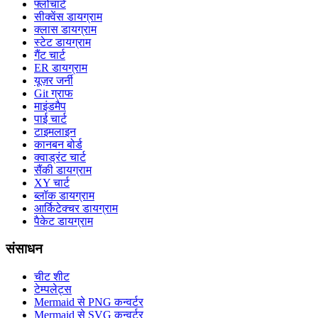
फ्लोचार्ट
सीक्वेंस डायग्राम
क्लास डायग्राम
स्टेट डायग्राम
गैंट चार्ट
ER डायग्राम
यूज़र जर्नी
Git ग्राफ
माइंडमैप
पाई चार्ट
टाइमलाइन
कानबन बोर्ड
क्वाड्रंट चार्ट
सैंकी डायग्राम
XY चार्ट
ब्लॉक डायग्राम
आर्किटेक्चर डायग्राम
पैकेट डायग्राम
संसाधन
चीट शीट
टेम्पलेट्स
Mermaid से PNG कन्वर्टर
Mermaid से SVG कन्वर्टर