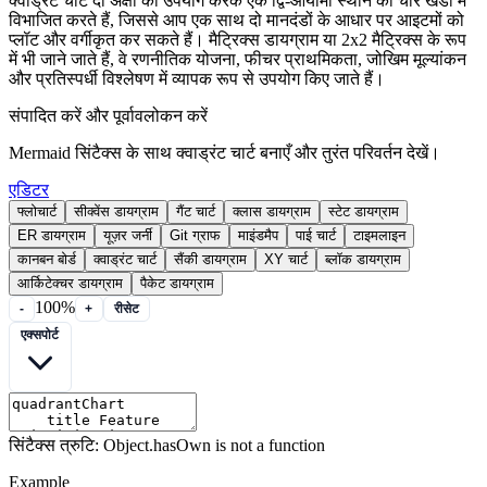
क्वाड्रंट चार्ट दो अक्षों का उपयोग करके एक द्वि-आयामी स्थान को चार खंडों में
विभाजित करते हैं, जिससे आप एक साथ दो मानदंडों के आधार पर आइटमों को
प्लॉट और वर्गीकृत कर सकते हैं। मैट्रिक्स डायग्राम या 2x2 मैट्रिक्स के रूप
में भी जाने जाते हैं, वे रणनीतिक योजना, फीचर प्राथमिकता, जोखिम मूल्यांकन
और प्रतिस्पर्धी विश्लेषण में व्यापक रूप से उपयोग किए जाते हैं।
संपादित करें और पूर्वावलोकन करें
Mermaid सिंटैक्स के साथ क्वाड्रंट चार्ट बनाएँ और तुरंत परिवर्तन देखें।
एडिटर
फ्लोचार्ट
सीक्वेंस डायग्राम
गैंट चार्ट
क्लास डायग्राम
स्टेट डायग्राम
ER डायग्राम
यूज़र जर्नी
Git ग्राफ
माइंडमैप
पाई चार्ट
टाइमलाइन
कानबन बोर्ड
क्वाड्रंट चार्ट
सैंकी डायग्राम
XY चार्ट
ब्लॉक डायग्राम
आर्किटेक्चर डायग्राम
पैकेट डायग्राम
100%
-
+
रीसेट
एक्सपोर्ट
सिंटैक्स त्रुटि: Object.hasOwn is not a function
Example