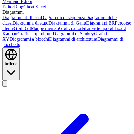
Mermaid Editor
Editor
Blog
Cheat Sheet
Diagrammi
Diagrammi di flusso
Diagrammi di sequenza
Diagrammi delle
classi
Diagrammi di stato
Diagrammi di Gantt
Diagrammi ER
Percorso
utente
Grafi Git
Mappe mentali
Grafici a torta
Linee temporali
Board
Kanban
Grafici a quadranti
Diagrammi di Sankey
Grafici
XY
Diagrammi a blocchi
Diagrammi di architettura
Diagrammi di
pacchetto
Italiano