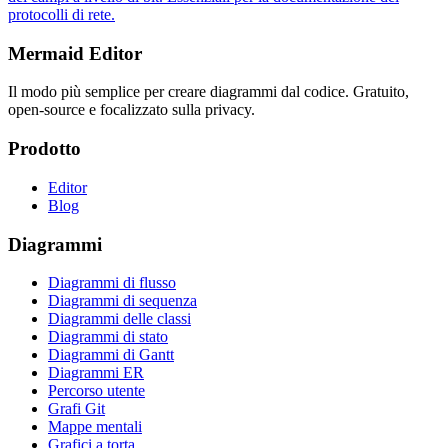
protocolli di rete.
Mermaid Editor
Il modo più semplice per creare diagrammi dal codice. Gratuito,
open-source e focalizzato sulla privacy.
Prodotto
Editor
Blog
Diagrammi
Diagrammi di flusso
Diagrammi di sequenza
Diagrammi delle classi
Diagrammi di stato
Diagrammi di Gantt
Diagrammi ER
Percorso utente
Grafi Git
Mappe mentali
Grafici a torta