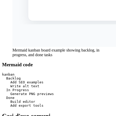
Mermaid kanban board example showing backlog, in
progress, and done tasks
Mermaid code
kanban

  Backlog

    Add SEO examples

    Write alt text

  In Progress

    Generate PNG previews

  Done

    Build editor

    Add export tools
Casi d'uso comuni