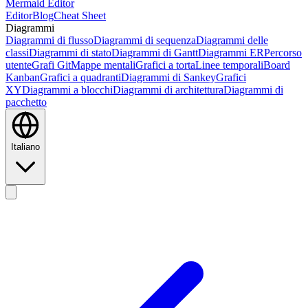
Mermaid Editor
Editor
Blog
Cheat Sheet
Diagrammi
Diagrammi di flusso
Diagrammi di sequenza
Diagrammi delle
classi
Diagrammi di stato
Diagrammi di Gantt
Diagrammi ER
Percorso
utente
Grafi Git
Mappe mentali
Grafici a torta
Linee temporali
Board
Kanban
Grafici a quadranti
Diagrammi di Sankey
Grafici
XY
Diagrammi a blocchi
Diagrammi di architettura
Diagrammi di
pacchetto
Italiano