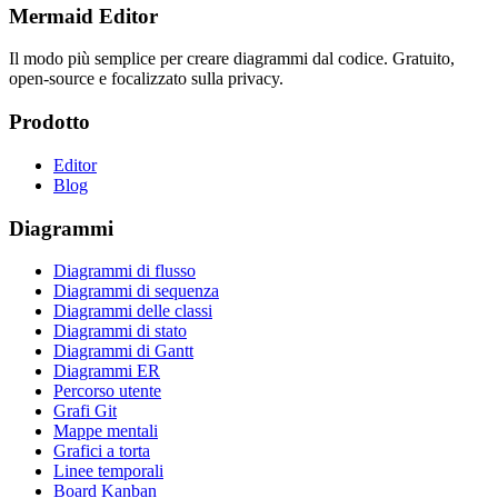
Mermaid Editor
Il modo più semplice per creare diagrammi dal codice. Gratuito,
open-source e focalizzato sulla privacy.
Prodotto
Editor
Blog
Diagrammi
Diagrammi di flusso
Diagrammi di sequenza
Diagrammi delle classi
Diagrammi di stato
Diagrammi di Gantt
Diagrammi ER
Percorso utente
Grafi Git
Mappe mentali
Grafici a torta
Linee temporali
Board Kanban