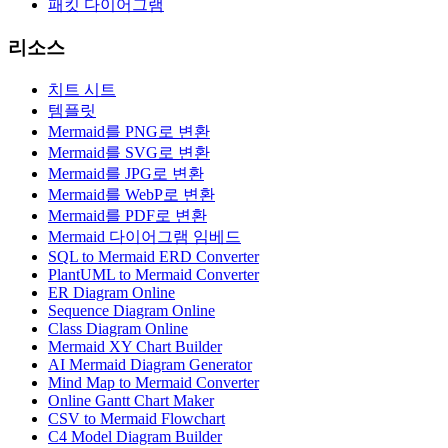
패킷 다이어그램
리소스
치트 시트
템플릿
Mermaid를 PNG로 변환
Mermaid를 SVG로 변환
Mermaid를 JPG로 변환
Mermaid를 WebP로 변환
Mermaid를 PDF로 변환
Mermaid 다이어그램 임베드
SQL to Mermaid ERD Converter
PlantUML to Mermaid Converter
ER Diagram Online
Sequence Diagram Online
Class Diagram Online
Mermaid XY Chart Builder
AI Mermaid Diagram Generator
Mind Map to Mermaid Converter
Online Gantt Chart Maker
CSV to Mermaid Flowchart
C4 Model Diagram Builder