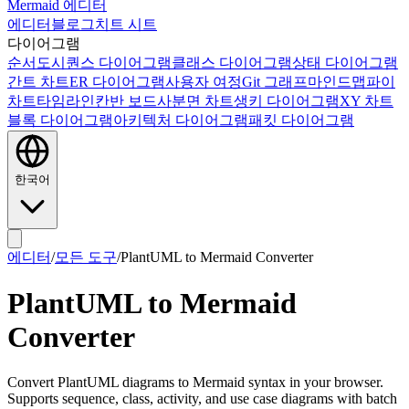
Mermaid 에디터
에디터
블로그
치트 시트
다이어그램
순서도
시퀀스 다이어그램
클래스 다이어그램
상태 다이어그램
간트 차트
ER 다이어그램
사용자 여정
Git 그래프
마인드맵
파이
차트
타임라인
칸반 보드
사분면 차트
생키 다이어그램
XY 차트
블록 다이어그램
아키텍처 다이어그램
패킷 다이어그램
한국어
에디터
/
모든 도구
/
PlantUML to Mermaid Converter
PlantUML to Mermaid
Converter
Convert PlantUML diagrams to Mermaid syntax in your browser.
Supports sequence, class, activity, and use case diagrams with batch