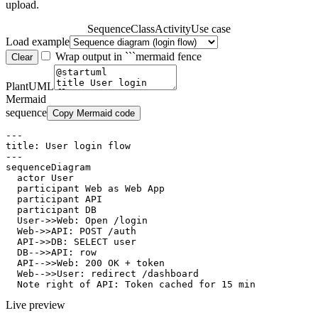
upload.
Sequence
Class
Activity
Use case
Load example
Wrap output in ```mermaid fence
Clear
PlantUML
Mermaid
sequence
Copy Mermaid code
---

title: User login flow

---

sequenceDiagram

  actor User

  participant Web as Web App

  participant API

  participant DB

  User->>Web: Open /login

  Web->>API: POST /auth

  API->>DB: SELECT user

  DB-->>API: row

  API-->>Web: 200 OK + token

  Web-->>User: redirect /dashboard

  Note right of API: Token cached for 15 min
Live preview