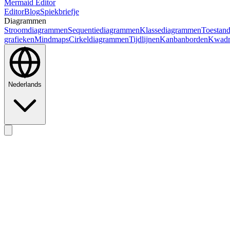
Mermaid Editor
Editor
Blog
Spiekbriefje
Diagrammen
Stroomdiagrammen
Sequentiediagrammen
Klassediagrammen
Toestan
grafieken
Mindmaps
Cirkeldiagrammen
Tijdlijnen
Kanbanborden
Kwadr
Nederlands