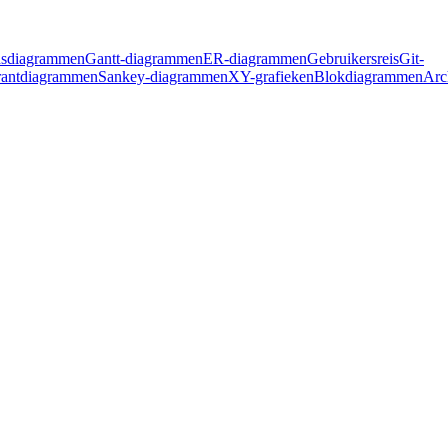
dsdiagrammen
Gantt-diagrammen
ER-diagrammen
Gebruikersreis
Git-
antdiagrammen
Sankey-diagrammen
XY-grafieken
Blokdiagrammen
Arc