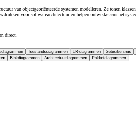
ctuur van objectgeoriënteerde systemen modelleren. Ze tonen klassen, h
uwdrukken voor softwarearchitectuur en helpen ontwikkelaars het syste
n direct.
ediagrammen
Toestandsdiagrammen
ER-diagrammen
Gebruikersreis
ken
Blokdiagrammen
Architectuurdiagrammen
Pakketdiagrammen