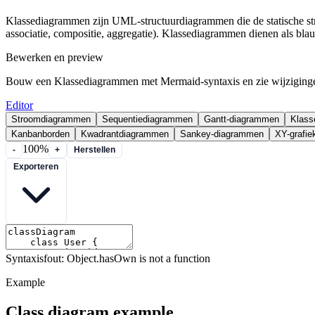
Klassediagrammen zijn UML-structuurdiagrammen die de statische stru
associatie, compositie, aggregatie). Klassediagrammen dienen als bla
Bewerken en preview
Bouw een Klassediagrammen met Mermaid-syntaxis en zie wijziginge
Editor
Stroomdiagrammen
Sequentiediagrammen
Gantt-diagrammen
Klass
Kanbanborden
Kwadrantdiagrammen
Sankey-diagrammen
XY-grafie
100%
-
+
Herstellen
Exporteren
Syntaxisfout: Object.hasOwn is not a function
Example
Class diagram example