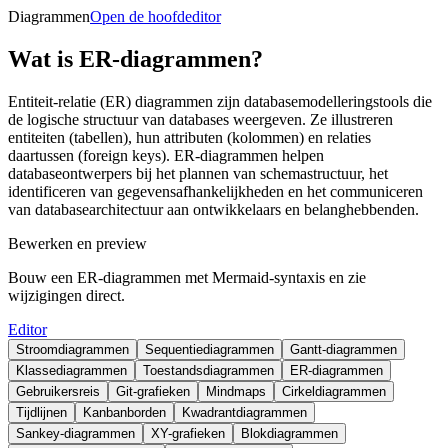
Diagrammen
Open de hoofdeditor
Wat is ER-diagrammen?
Entiteit-relatie (ER) diagrammen zijn databasemodelleringstools die
de logische structuur van databases weergeven. Ze illustreren
entiteiten (tabellen), hun attributen (kolommen) en relaties
daartussen (foreign keys). ER-diagrammen helpen
databaseontwerpers bij het plannen van schemastructuur, het
identificeren van gegevensafhankelijkheden en het communiceren
van databasearchitectuur aan ontwikkelaars en belanghebbenden.
Bewerken en preview
Bouw een ER-diagrammen met Mermaid-syntaxis en zie
wijzigingen direct.
Editor
Stroomdiagrammen
Sequentiediagrammen
Gantt-diagrammen
Klassediagrammen
Toestandsdiagrammen
ER-diagrammen
Gebruikersreis
Git-grafieken
Mindmaps
Cirkeldiagrammen
Tijdlijnen
Kanbanborden
Kwadrantdiagrammen
Sankey-diagrammen
XY-grafieken
Blokdiagrammen