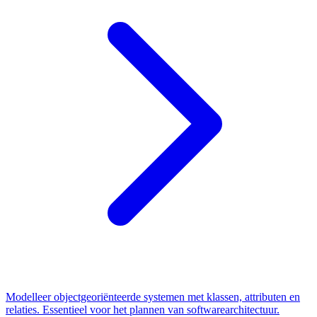
Modelleer objectgeoriënteerde systemen met klassen, attributen en
relaties. Essentieel voor het plannen van softwarearchitectuur.