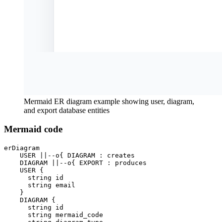
Mermaid ER diagram example showing user, diagram,
and export database entities
Mermaid code
erDiagram

    USER ||--o{ DIAGRAM : creates

    DIAGRAM ||--o{ EXPORT : produces

    USER {

      string id

      string email

    }

    DIAGRAM {

      string id

      string mermaid_code
